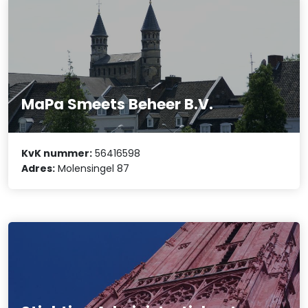
MaPa Smeets Beheer B.V.
KvK nummer:
56416598
Adres:
Molensingel 87