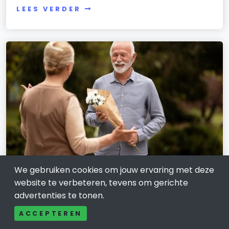
LEES VERDER
We gebruiken cookies om jouw ervaring met deze
MENS EN SAMENLEVING
website te verbeteren, tevens om gerichte
Uitvaartverzorging -
advertenties te tonen.
Uitvaartbegeleiding en alles wat
ACCEPTEREN
erbij komt kijken