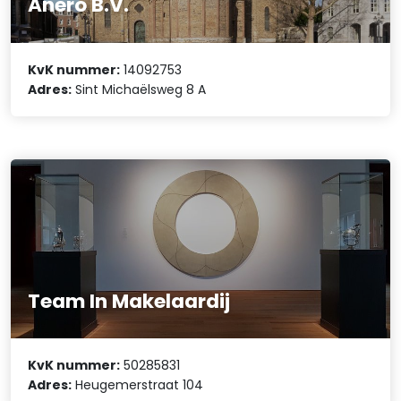
Anero B.V.
KvK nummer:
14092753
Adres:
Sint Michaëlsweg 8 A
Team In Makelaardij
KvK nummer:
50285831
Adres:
Heugemerstraat 104