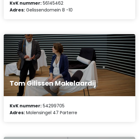
KvK nummer:
56145462
Adres:
Gelissendomein 8 -10
Tom Gilissen Makelaardij
KvK nummer:
54299705
Adres:
Molensingel 47 Parterre