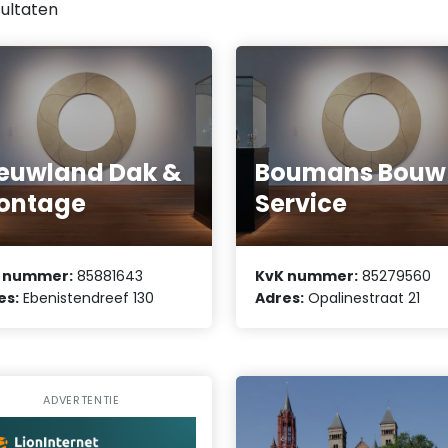
ultaten
euwland Dak &
Boumans Bouw
ontage
Service
 nummer:
85881643
KvK nummer:
85279560
es:
Ebenistendreef 130
Adres:
Opalinestraat 21
ADVERTENTIE