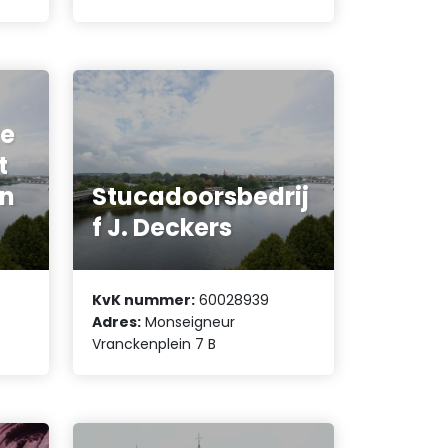
re
t
en
Stucadoorsbedrij
f J. Deckers
KvK nummer:
60028939
Adres:
Monseigneur
Vranckenplein 7 B