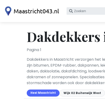
Zoek
op
bedrijfsnaam
of
Dakdekkers 
KvK
nummer
Pagina 1
Dakdekkers in Maastricht verzorgen het 
zijn bitumen, EPDM-rubber, dakpannen, le
daken, dakisolatie, dakafdichting, loodw
dakramen of zonnepanelen. Specialisaties 
stormschade worden ook door dakdekkers 
Heel Maastricht
Wijk 02 Buitenwijk West