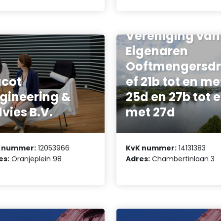
Vereniging van
Eigenaren
Ooftmengersd
cot
ef 21b tot en me
gineering &
25d en 27b tot 
vies B.V.
met 27d
 nummer:
12053966
KvK nummer:
14131383
es:
Oranjeplein 98
Adres:
Chambertinlaan 3