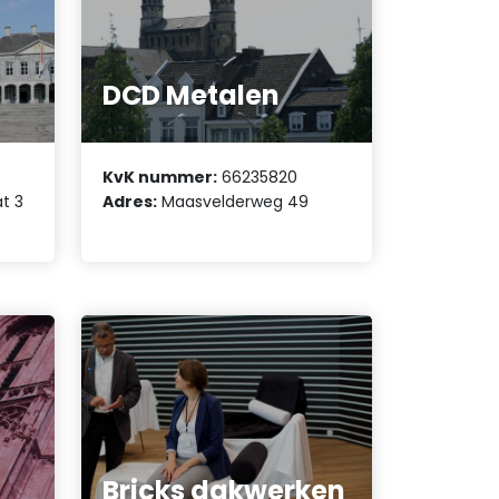
-
e
DCD Metalen
KvK nummer:
66235820
t 3
Adres:
Maasvelderweg 49
Bricks dakwerken