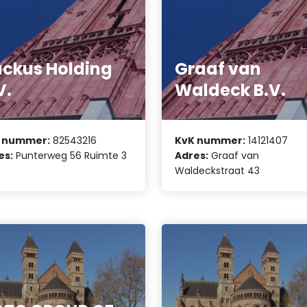
ckus Holding
Graaf van
V.
Waldeck B.V.
 nummer:
82543216
KvK nummer:
14121407
es:
Punterweg 56 Ruimte 3
Adres:
Graaf van
Waldeckstraat 43