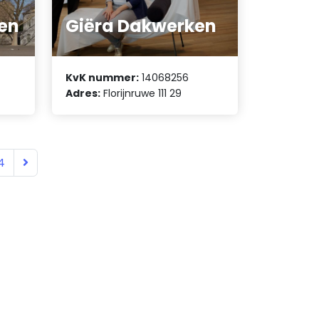
en
Giëra Dakwerken
KvK nummer:
14068256
Adres:
Florijnruwe 111 29
4