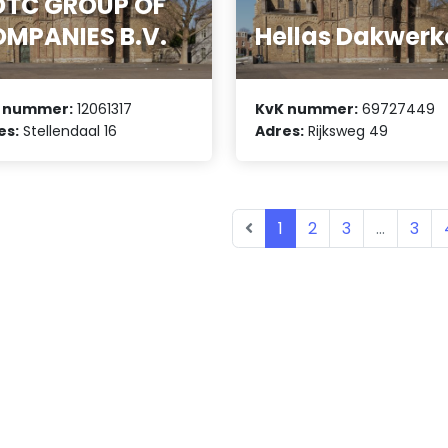
DTC GROUP OF
MPANIES B.V.
Hellas Dakwerk
 nummer:
12061317
KvK nummer:
69727449
es:
Stellendaal 16
Adres:
Rijksweg 49
1
2
3
...
3