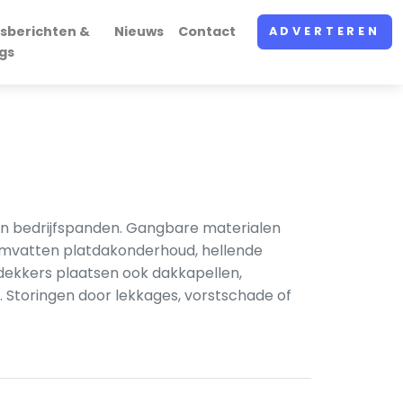
sberichten &
Nieuws
Contact
ADVERTEREN
gs
en bedrijfspanden. Gangbare materialen
 omvatten platdakonderhoud, hellende
dekkers plaatsen ook dakkapellen,
 Storingen door lekkages, vorstschade of