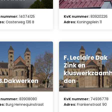
 nummer:
14074125
KvK nummer:
83920226
es:
Oosterweg 136 B
Adres:
Koningsplein 11
F. Leclaire Dak
Zink en
kluswerkzaam
B.Dakwerken
den
 nummer:
83908080
KvK nummer:
74936778
es:
Burg Hennequinstraat
Adres:
Frankenstraat 90