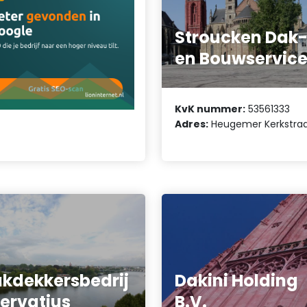
Stroucken Dak
en Bouwservic
KvK nummer:
53561333
Adres:
Heugemer Kerkstraa
kdekkersbedrij
Dakini Holding
Servatius
B.V.