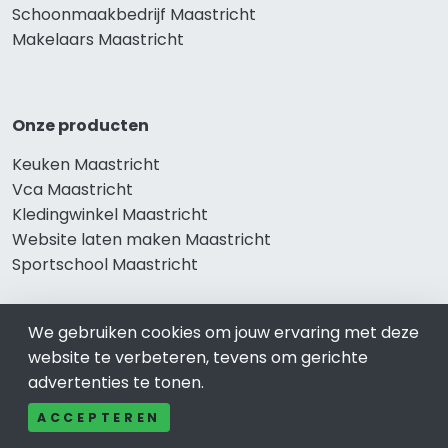
Schoonmaakbedrijf Maastricht
Makelaars Maastricht
Onze producten
Keuken Maastricht
Vca Maastricht
Kledingwinkel Maastricht
Website laten maken Maastricht
Sportschool Maastricht
We gebruiken cookies om jouw ervaring met deze
Gewaardeerd
website te verbeteren, tevens om gerichte
advertenties te tonen.
Auto-bedrijven Maastricht
Auto huren-Autoverhuur Maastricht
ACCEPTEREN
Banden-Bandenservice Maastricht