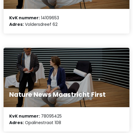
KvK nummer:
14109653
Adres:
Voldersdreef 62
Nature News Maastricht First
KvK nummer:
78095425
Adres:
Opalinestraat 108