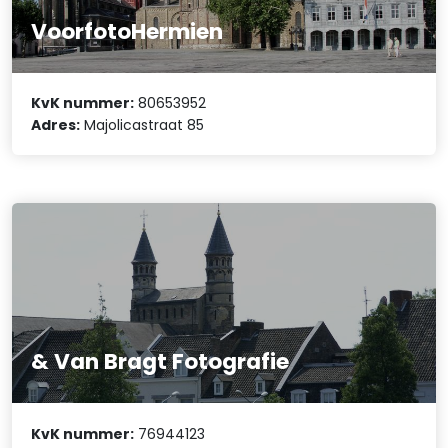
VoorfotoHermien
KvK nummer:
80653952
Adres:
Majolicastraat 85
& Van Bragt Fotografie
KvK nummer:
76944123