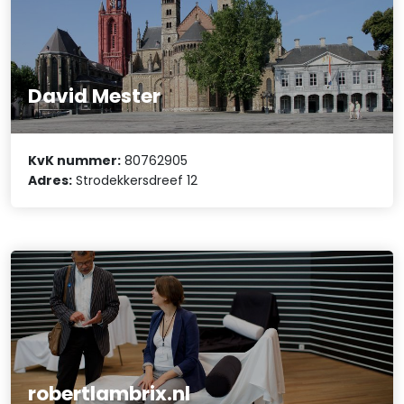
David Mester
KvK nummer:
80762905
Adres:
Strodekkersdreef 12
robertlambrix.nl