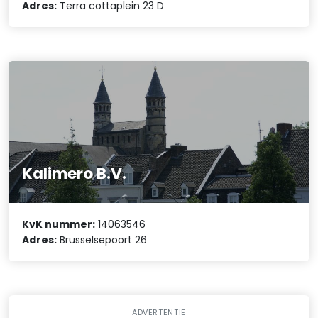
Adres:
Terra cottaplein 23 D
Kalimero B.V.
KvK nummer:
14063546
Adres:
Brusselsepoort 26
ADVERTENTIE