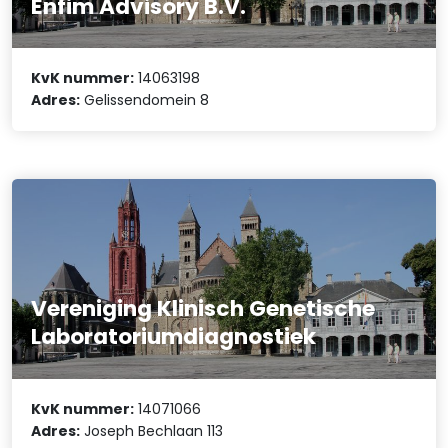
Enfim Advisory B.V.
KvK nummer:
14063198
Adres:
Gelissendomein 8
Vereniging Klinisch Genetische
Laboratoriumdiagnostiek
KvK nummer:
14071066
Adres:
Joseph Bechlaan 113