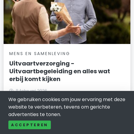
MENS EN SAMENLEVING
Uitvaartverzorging -
Uitvaartbegeleiding en alles wat
erbij komt kijken
11 februari 2026
We gebruiken cookies om jouw ervaring met deze
Wat kost een begrafenis Een begrafenis is nooit fijn
website te verbeteren, tevens om gerichte
maar wel een belangrijk evenement. Daarnaast kan
advertenties te tonen.
het ook een prijzig evenement zijn. Als je een
begrafenis wil dan is het belangrijk om op de hoogte te
ACCEPTEREN
zijn van de uitvaartkosten en hier ee