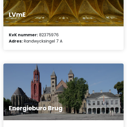
LVmE
KvK nummer:
82375976
Adres:
Randwycksingel 7 A
Energieburo Brug