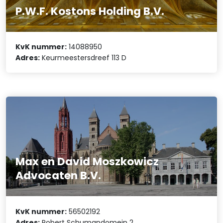
P.W.F. Kostons Holding B.V.
KvK nummer:
14088950
Adres:
Keurmeestersdreef 113 D
Max en David Moszkowicz
Advocaten B.V.
KvK nummer:
56502192
Adres:
Robert Schumandomein 2