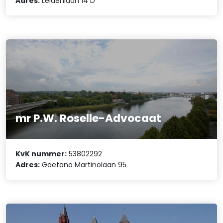
Adres:
Leidenlaan 14 D
mr P.W. Roselle-Advocaat
KvK nummer:
53802292
Adres:
Gaetano Martinolaan 95