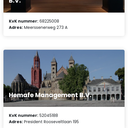
B.V.
KvK nummer:
68225008
Adres:
Meerssenerweg 273 A
Hemafe Management B.V.
KvK nummer:
52045188
Adres:
President Rooseveltlaan 195