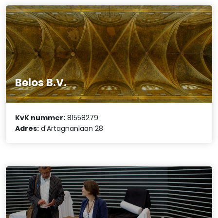
Belos B.V.
KvK nummer:
81558279
Adres:
d'Artagnanlaan 28