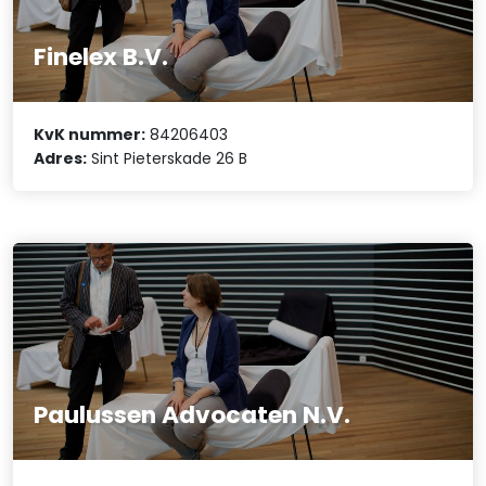
Finelex B.V.
KvK nummer:
84206403
Adres:
Sint Pieterskade 26 B
Paulussen Advocaten N.V.