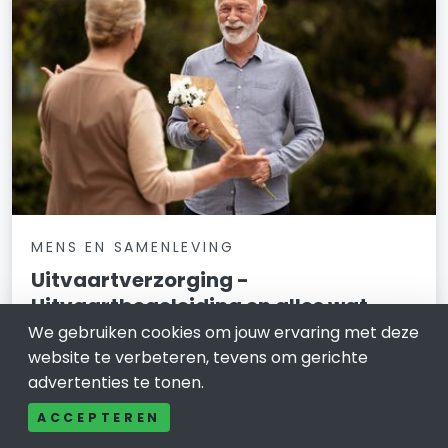
MENS EN SAMENLEVING
Uitvaartverzorging -
Uitvaartbegeleiding en alles wat
erbij komt kijken
We gebruiken cookies om jouw ervaring met deze
website te verbeteren, tevens om gerichte
11 februari 2026
advertenties te tonen.
Wat kost een begrafenis Een begrafenis is nooit fijn
ACCEPTEREN
maar wel een belangrijk evenement. Daarnaast kan