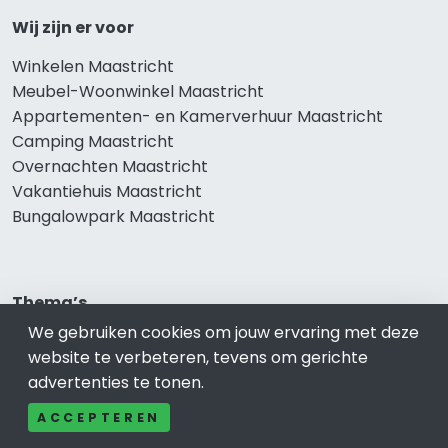
Wij zijn er voor
Winkelen Maastricht
Meubel-Woonwinkel Maastricht
Appartementen- en Kamerverhuur Maastricht
Camping Maastricht
Overnachten Maastricht
Vakantiehuis Maastricht
Bungalowpark Maastricht
Thema’s
We gebruiken cookies om jouw ervaring met deze
Klussenbedrijf Maastricht
website te verbeteren, tevens om gerichte
Notarissen Maastricht
advertenties te tonen.
Taxateurs Maastricht
Schoonmaakbedrijf Maastricht
ACCEPTEREN
Makelaars Maastricht