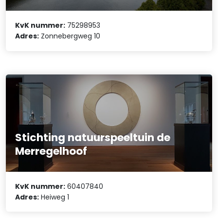
KvK nummer:
75298953
Adres:
Zonnebergweg 10
Stichting natuurspeeltuin de
Merregelhoof
KvK nummer:
60407840
Adres:
Heiweg 1