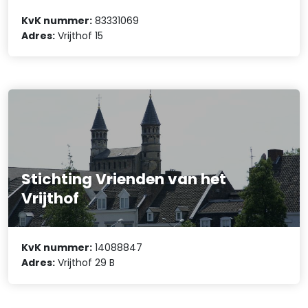
KvK nummer:
83331069
Adres:
Vrijthof 15
Stichting Vrienden van het
Vrijthof
KvK nummer:
14088847
Adres:
Vrijthof 29 B