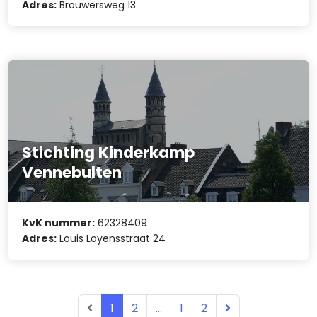
Adres:
Brouwersweg 13
Stichting Kinderkamp
Vennebulten
KvK nummer:
62328409
Adres:
Louis Loyensstraat 24
1
2
...
1
2