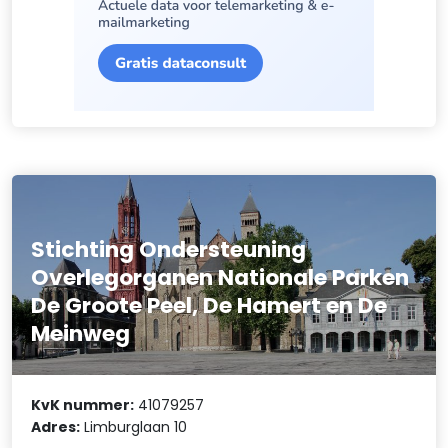
Stichting Ondersteuning
Overlegorganen Nationale Parken
De Groote Peel, De Hamert en De
Meinweg
KvK nummer:
41079257
Adres:
Limburglaan 10