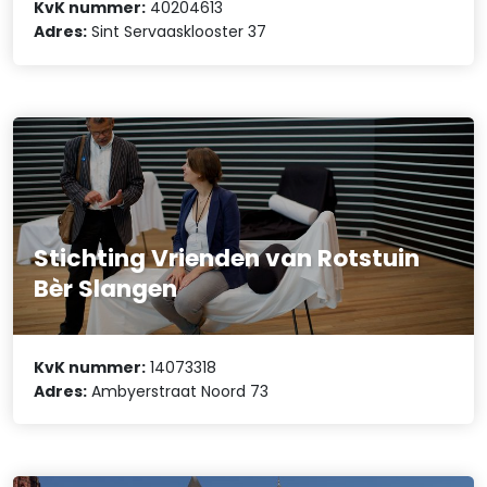
KvK nummer:
40204613
Adres:
Sint Servaasklooster 37
Stichting Vrienden van Rotstuin
Bèr Slangen
KvK nummer:
14073318
Adres:
Ambyerstraat Noord 73