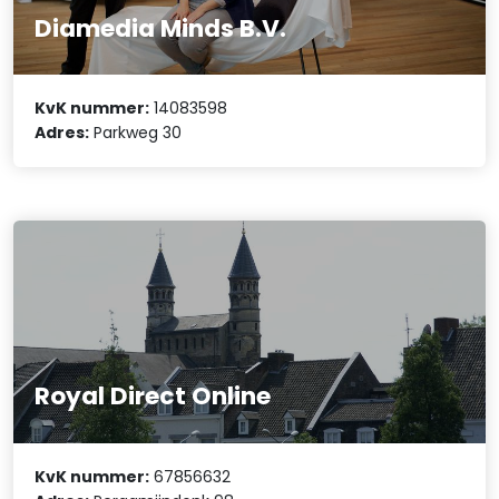
Diamedia Minds B.V.
KvK nummer:
14083598
Adres:
Parkweg 30
Royal Direct Online
KvK nummer:
67856632