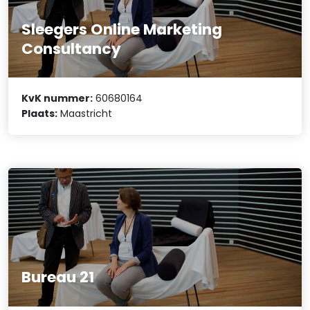
Sleegers Online Marketing
Consultancy
KvK nummer:
60680164
Plaats:
Maastricht
Bureau 21