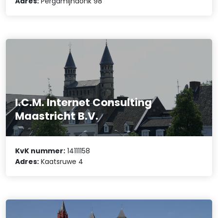
Adres:
Pergamijndonk 98
I.C.M. Internet Consulting
Maastricht B.V.
KvK nummer:
14111158
Adres:
Kaatsruwe 4