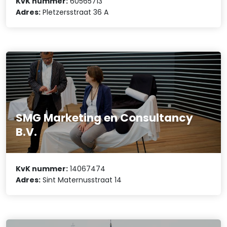
KvK nummer:
60565713
Adres:
Pletzersstraat 36 A
SMG Marketing en Consultancy
B.V.
KvK nummer:
14067474
Adres:
Sint Maternusstraat 14