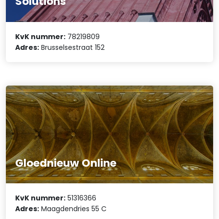
Solutions
KvK nummer:
78219809
Adres:
Brusselsestraat 152
Gloednieuw Online
KvK nummer:
51316366
Adres:
Maagdendries 55 C