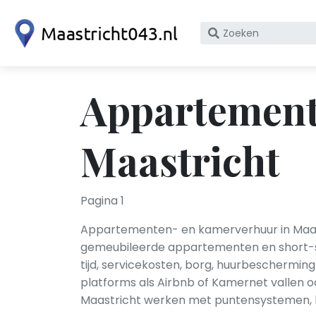
Zoek
op
bedrijfsnaam
of
Appartement
KvK
nummer
Maastricht
Pagina 1
Appartementen- en kamerverhuur in Maast
gemeubileerde appartementen en short-st
tijd, servicekosten, borg, huurbeschermin
platforms als Airbnb of Kamernet vallen o
Maastricht werken met puntensystemen, h