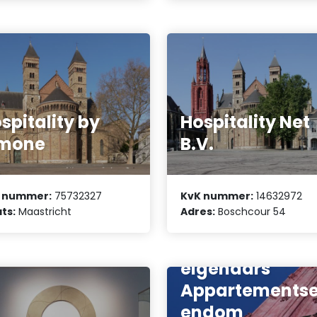
spitality by
Hospitality Net
imone
B.V.
 nummer:
75732327
KvK nummer:
14632972
ts:
Maastricht
Adres:
Boschcour 54
Vereniging van
eigenaars
Appartementse
endom