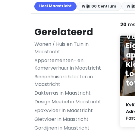
Heel Maastricht
Wijk 00 Centrum
Wijk
20
res
Gerelateerd
Ve
Ei
Wonen / Huis en Tuin in
Maastricht
a
Appartementen- en
Kl
Kamerverhuur in Maastricht
Lo
Binnenhuisarchitecten in
to
Maastricht
Dakterras in Maastricht
Design Meubel in Maastricht
KvK
Epoxyvloer in Maastricht
Adr
Past
Gietvloer in Maastricht
Gordijnen in Maastricht