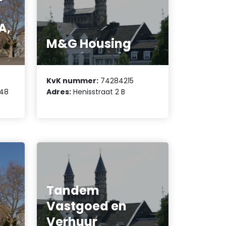
A,
M&G Housing
KvK nummer:
74284215
 48
Adres:
Henisstraat 2 B
Tandem
Vastgoed en
Verhuur