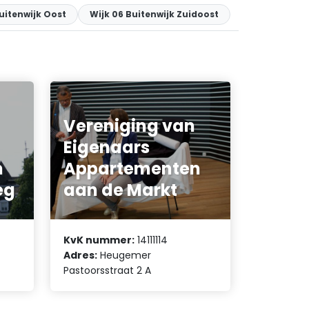
uitenwijk Oost
Wijk 06 Buitenwijk Zuidoost
Vereniging van
Eigenaars
n
Appartementen
eg
aan de Markt
KvK nummer:
14111114
Adres:
Heugemer
Pastoorsstraat 2 A