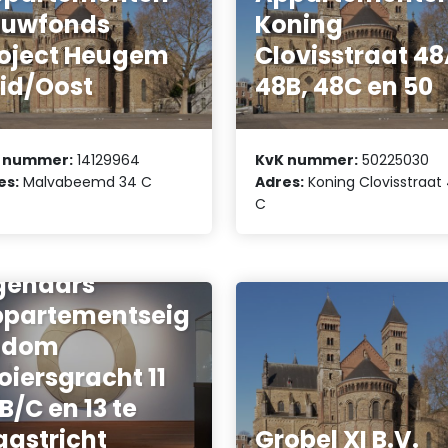
ouwfonds
Koning
oject Heugem
Clovisstraat 48
id/Oost
48B, 48C en 50
 nummer:
14129964
KvK nummer:
50225030
es:
Malvabeemd 34 C
Adres:
Koning Clovisstraat
C
reniging van
genaars
partementseig
ndom
oiersgracht 11
B/C en 13 te
astricht
Grobel XI B.V.