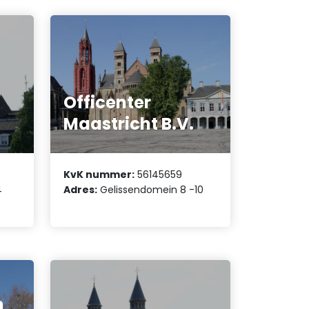
Officenter
Maastricht B.V.
KvK nummer:
56145659
4
Adres:
Gelissendomein 8 -10
n