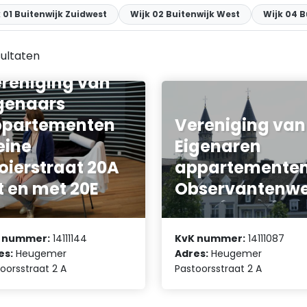
 01 Buitenwijk Zuidwest
Wijk 02 Buitenwijk West
Wijk 04 B
ultaten
reniging van
genaars
ppartementen
Vereniging van
eine
Eigenaren
oierstraat 20A
appartemente
t en met 20E
Observantenw
 nummer:
14111144
KvK nummer:
14111087
es:
Heugemer
Adres:
Heugemer
oorsstraat 2 A
Pastoorsstraat 2 A