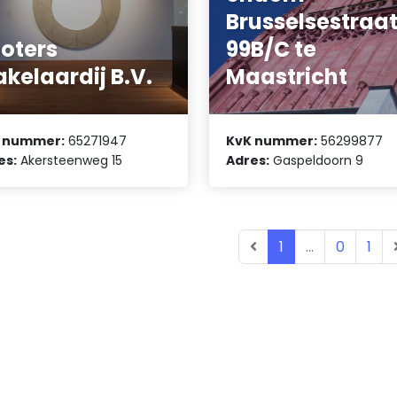
Brusselsestraa
oters
99B/C te
kelaardij B.V.
Maastricht
 nummer:
65271947
KvK nummer:
56299877
es:
Akersteenweg 15
Adres:
Gaspeldoorn 9
1
...
0
1