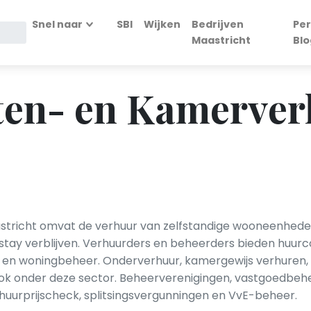
Snel naar
SBI
Wijken
Bedrijven
Per
Maastricht
Blo
en- en Kamerver
richt omvat de verhuur van zelfstandige wooneenheden, 
ay verblijven. Verhuurders en beheerders bieden huur
g en woningbeheer. Onderverhuur, kamergewijs verhuren, ho
ok onder deze sector. Beheerverenigingen, vastgoedbehee
uurprijscheck, splitsingsvergunningen en VvE-beheer.