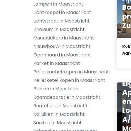
Lampen in Maastricht
B
Lichtkoepel in Maastricht
pr
Lichtstraat in Maastricht
Zu
Linoleum in Maastricht
Muurstickers in Maastricht
Nieuwbouw in Maastricht
KvK
Adr
Openhaard in Maastricht
Parket in Maastricht
Pelletkachel kopen in Maastricht
Ve
Pelletketel kopen in Maastricht
Ei
Plinten in Maastricht
Ap
Raamdecoratie in Maastricht
e
Raamfolie in Maastricht
Lo
Rolluiken in Maastricht
A/
Sanitair in Maastricht
Ma