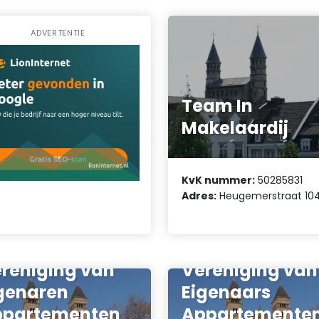
ADVERTENTIE
Team In
Makelaardij
KvK nummer:
50285831
Adres:
Heugemerstraat 10
reniging van
Vereniging van
genaren
Eigenaars
ppartementen
Appartemente