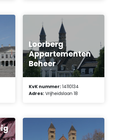
Loorberg
Appartementen
Beheer
KvK nummer:
14110134
Adres:
Vrijheidslaan 18
ig