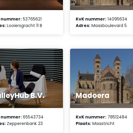
 nummer:
53765621
KvK nummer:
14095634
es:
Looiersgracht 11 B
Adres:
Maasboulevard 5
lleyHub B.V.
Madoera
 nummer:
65543734
KvK nummer:
78512484
es:
Zepperenbank 23
Plaats:
Maastricht