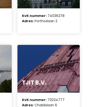
KvK nummer:
74036378
Adres:
Porthoslaan 2
s
TJIT B.V.
KvK nummer:
72034777
Adres:
Chablislaan 6