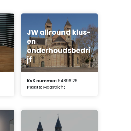
JW allround klus-
en
onderhoudsbedri
jf
KvK nummer:
54896126
Plaats:
Maastricht