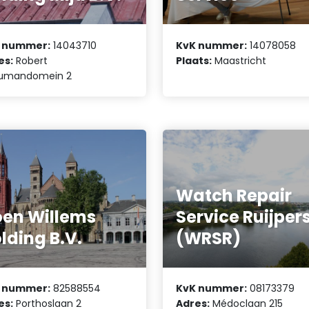
 nummer:
14043710
KvK nummer:
14078058
es:
Robert
Plaats:
Maastricht
umandomein 2
Watch Repair
en Willems
Service Ruijper
lding B.V.
(WRSR)
 nummer:
82588554
KvK nummer:
08173379
es:
Porthoslaan 2
Adres:
Médoclaan 215