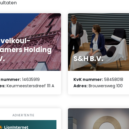
ultaten
velkoul-
amers Holding
V.
S&H B.V.
 nummer:
14635919
KvK nummer:
58458018
es:
Keurmeestersdreef 111 A
Adres:
Brouwersweg 100
ADVERTENTIE