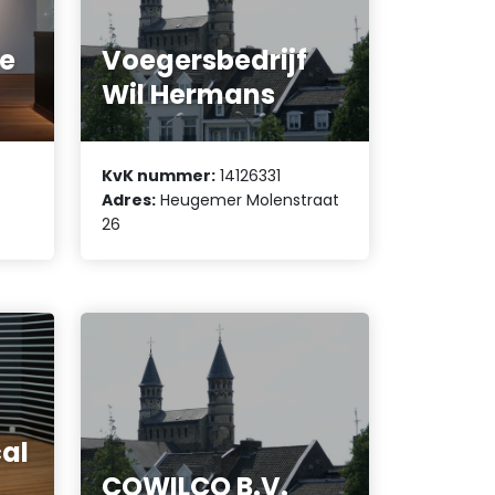
e
Voegersbedrijf
Wil Hermans
KvK nummer:
14126331
Adres:
Heugemer Molenstraat
26
cal
COWILCO B.V.