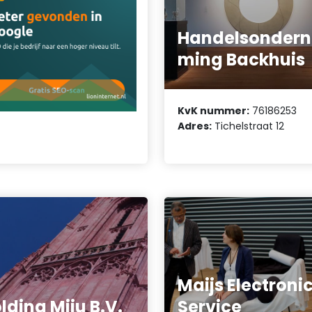
Handelsondern
ming Backhuis
KvK nummer:
76186253
Adres:
Tichelstraat 12
Maijs Electroni
lding Miju B.V.
Service