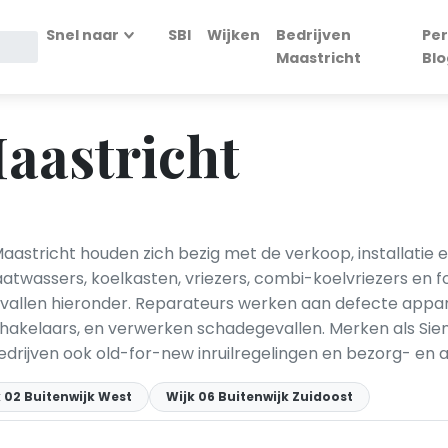
Snel naar
SBI
Wijken
Bedrijven
Per
Maastricht
Blo
aastricht
Maastricht houden zich bezig met de verkoop, installatie 
atwassers, koelkasten, vriezers, combi-koelvriezers en 
vallen hieronder. Reparateurs werken aan defecte appa
laars, en verwerken schadegevallen. Merken als Siemen
ijven ook old-for-new inruilregelingen en bezorg- en aa
 02 Buitenwijk West
Wijk 06 Buitenwijk Zuidoost