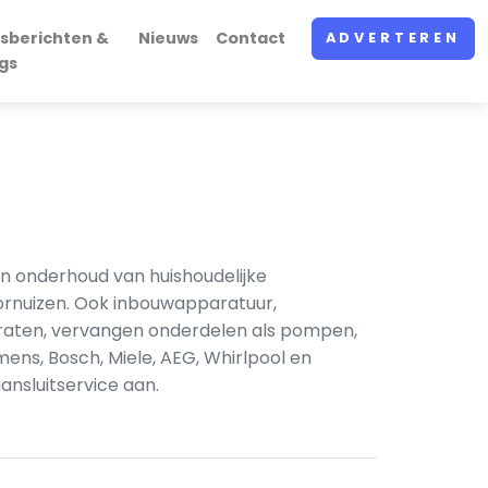
sberichten &
Nieuws
Contact
ADVERTEREN
gs
en onderhoud van huishoudelijke
fornuizen. Ook inbouwapparatuur,
raten, vervangen onderdelen als pompen,
s, Bosch, Miele, AEG, Whirlpool en
nsluitservice aan.