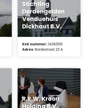
Stichting
Derdengelden
Venduehuis
Dickhaut B.V.
KvK nummer:
14063105
Adres:
Bredestraat 23 A
R.R.W. Kroon
Holding B.V.