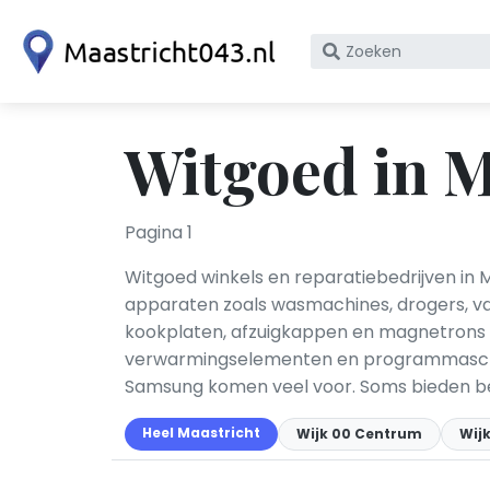
Zoek
op
bedrijfsnaam
of
Witgoed in M
KvK
nummer
Pagina 1
Witgoed winkels en reparatiebedrijven in 
apparaten zoals wasmachines, drogers, va
kookplaten, afzuigkappen en magnetrons 
verwarmingselementen en programmaschake
Samsung komen veel voor. Soms bieden bedr
Heel Maastricht
Wijk 00 Centrum
Wijk