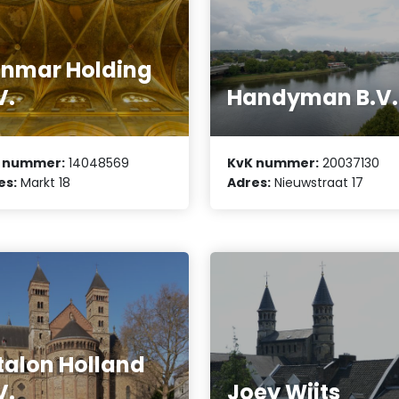
nmar Holding
V.
Handyman B.V.
 nummer:
14048569
KvK nummer:
20037130
es:
Markt 18
Adres:
Nieuwstraat 17
talon Holland
V.
Joey Wijts