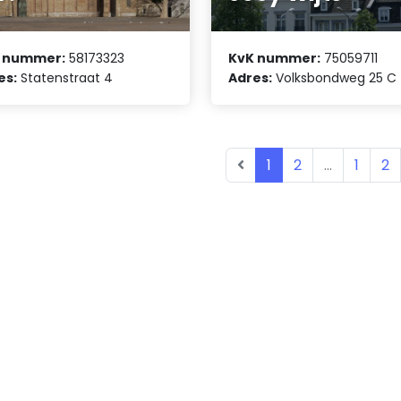
 nummer:
58173323
KvK nummer:
75059711
es:
Statenstraat 4
Adres:
Volksbondweg 25 C
1
2
...
1
2