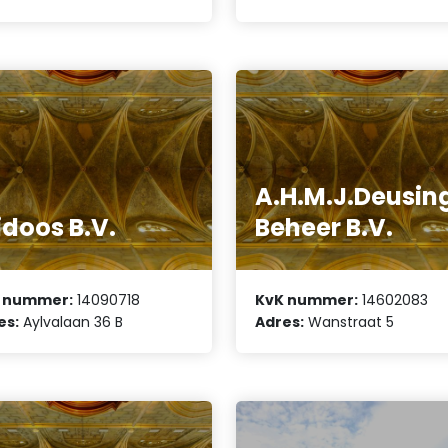
A.H.M.J.Deusin
doos B.V.
Beheer B.V.
 nummer:
14090718
KvK nummer:
14602083
es:
Aylvalaan 36 B
Adres:
Wanstraat 5