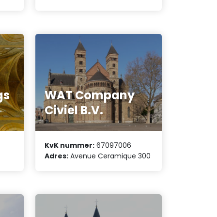
gs
WAT Company
Civiel B.V.
KvK nummer:
67097006
Adres:
Avenue Ceramique 300