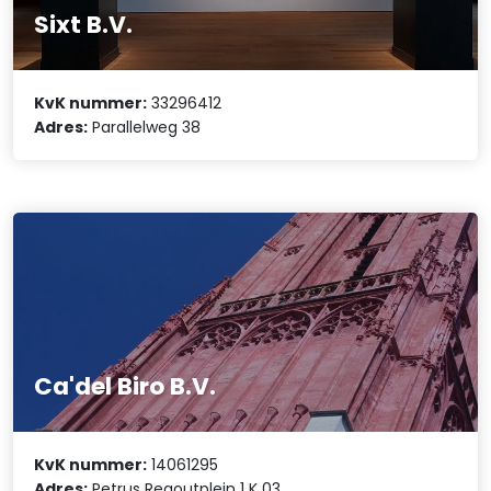
Sixt B.V.
KvK nummer:
33296412
Adres:
Parallelweg 38
Ca'del Biro B.V.
KvK nummer:
14061295
Adres:
Petrus Regoutplein 1 K 03