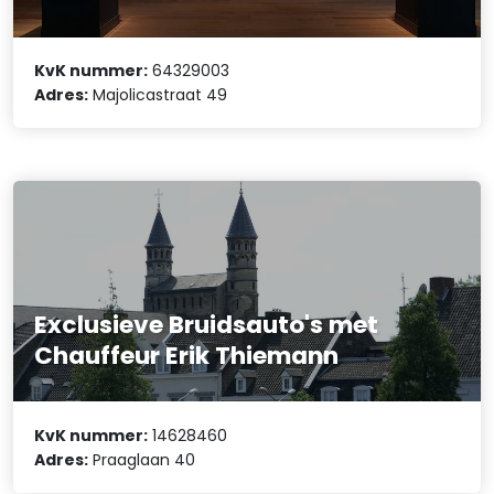
KvK nummer:
64329003
Adres:
Majolicastraat 49
Exclusieve Bruidsauto's met
Chauffeur Erik Thiemann
KvK nummer:
14628460
Adres:
Praaglaan 40