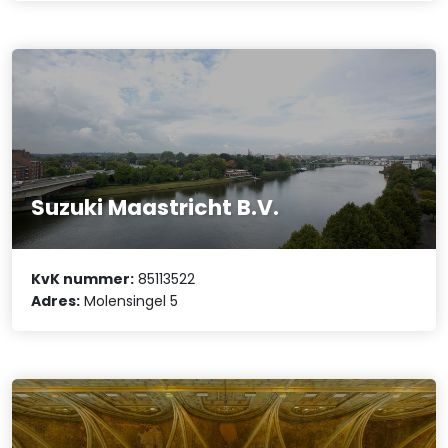
Suzuki Maastricht B.V.
KvK nummer:
85113522
Adres:
Molensingel 5