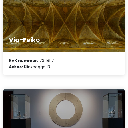
Via-Feiko
KvK nummer:
73118117
Adres:
Klinkhegge 13