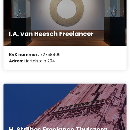
I.A. van Heesch Freelancer
KvK nummer:
72758406
Adres:
Hartelstein 204
H. Strijbos Freelance Thuiszorg