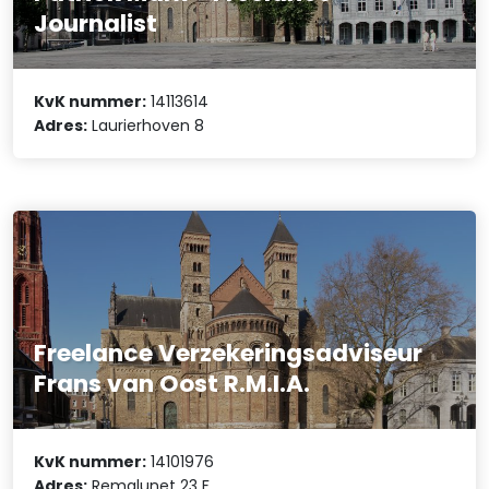
Journalist
KvK nummer:
14113614
Adres:
Laurierhoven 8
Freelance Verzekeringsadviseur
Frans van Oost R.M.I.A.
KvK nummer:
14101976
Adres:
Remalunet 23 F