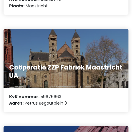
Plaats:
Maastricht
Coöperatie ZZP Fabriek Maastricht
UA
KvK nummer:
59676663
Adres:
Petrus Regoutplein 3