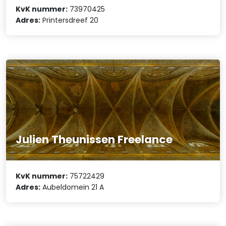
KvK nummer:
73970425
Adres:
Printersdreef 20
Julien Theunissen Freelance
KvK nummer:
75722429
Adres:
Aubeldomein 21 A