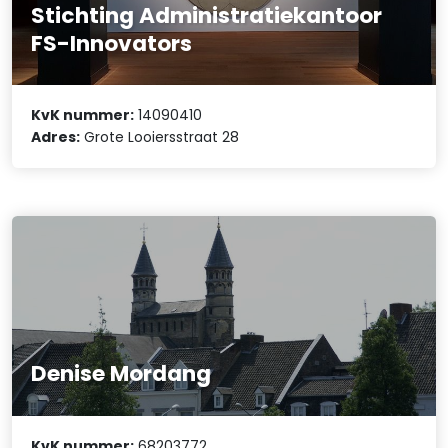
Stichting Administratiekantoor
FS-Innovators
KvK nummer:
14090410
Adres:
Grote Looiersstraat 28
Denise Mordang
KvK nummer:
68203772