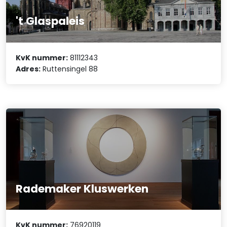
't Glaspaleis
KvK nummer:
81112343
Adres:
Ruttensingel 88
Rademaker Kluswerken
KvK nummer:
76920119