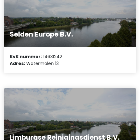
Selden Europe B.V.
KvK nummer:
14631242
Adres:
Watermolen 13
Limburgse Reinigingsdienst B.V.