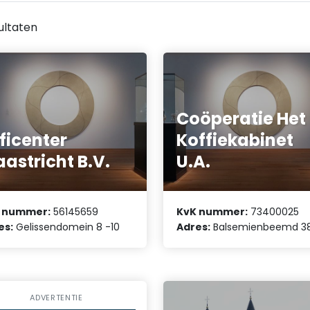
ultaten
Coöperatie Het
ficenter
Koffiekabinet
astricht B.V.
U.A.
 nummer:
56145659
KvK nummer:
73400025
es:
Gelissendomein 8 -10
Adres:
Balsemienbeemd 3
ADVERTENTIE