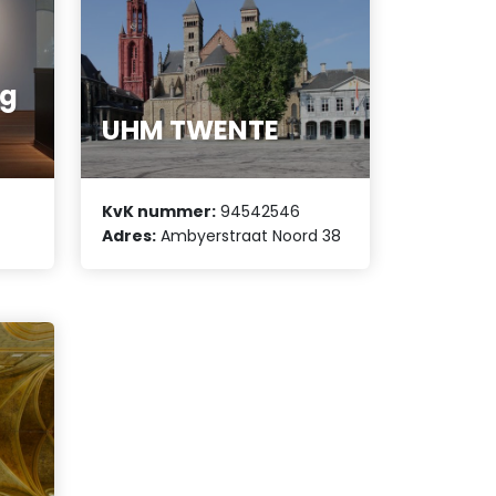
ng
UHM TWENTE
KvK nummer:
94542546
Adres:
Ambyerstraat Noord 38