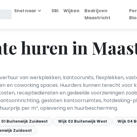
Snel naar
SBI
Wijken
Bedrijven
Per
Maastricht
Blo
e huren in Maast
verhuur van werkplekken, kantoorunits, flexplekken, vas
n en coworking spaces. Huurders kunnen terecht voor 
ekosten, receptiediensten en gedeelde voorzieningen zoals
antoorinrichting, gesloten kantoorruimtes, hotdesking-p
 huurprijs per m², oplevering en huurbescherming.
 01 Buitenwijk Zuidwest
Wijk 02 Buitenwijk West
Wijk 04 B
tenwijk Zuidoost