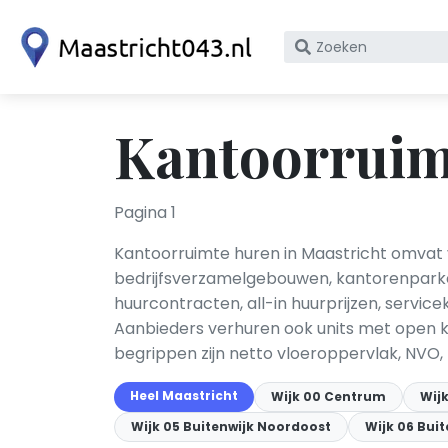
Zoek
op
bedrijfsnaam
of
Kantoorruimt
KvK
nummer
Pagina 1
Kantoorruimte huren in Maastricht omvat 
bedrijfsverzamelgebouwen, kantorenparke
huurcontracten, all-in huurprijzen, servic
Aanbieders verhuren ook units met open k
begrippen zijn netto vloeroppervlak, NVO,
Heel Maastricht
Wijk 00 Centrum
Wijk
Wijk 05 Buitenwijk Noordoost
Wijk 06 Bui