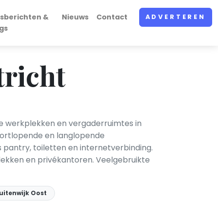
sberichten &
Nieuws
Contact
ADVERTEREN
gs
richt
te werkplekken en vergaderruimtes in
kortlopende en langlopende
 pantry, toiletten en internetverbinding.
lekken en privékantoren. Veelgebruikte
uitenwijk Oost