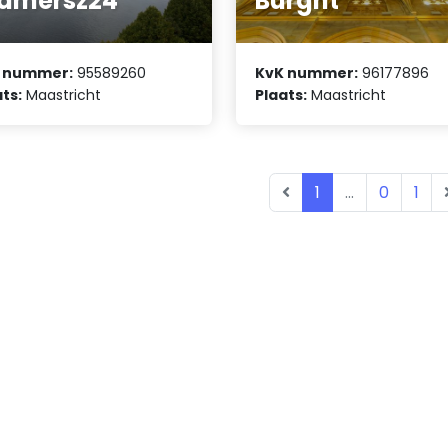
amersz24
Burght'
 nummer:
95589260
KvK nummer:
96177896
ts:
Maastricht
Plaats:
Maastricht
1
...
0
1