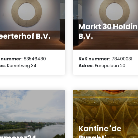
Markt 30 Holdi
erterhof B.V.
B.V.
 nummer:
83546480
KvK nummer:
78400031
es:
Korvetweg 34
Adres:
Europalaan 20
Kantine 'de