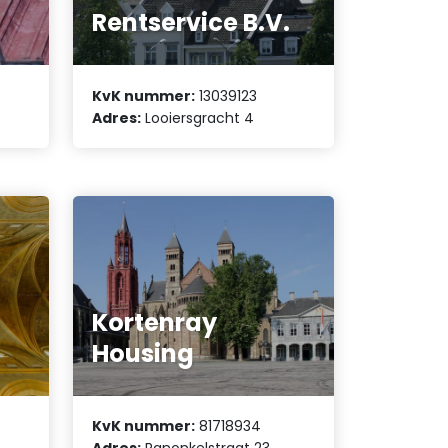
Rentservice B.V.
KvK nummer:
13039123
Adres:
Looiersgracht 4
Kortenray
Housing
KvK nummer:
81718934
Adres:
Ranonkelstraat 23