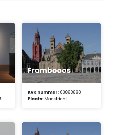
Frambooos
KvK nummer:
63883880
8
Plaats:
Maastricht