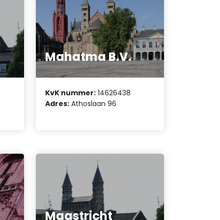
n
Mahatma B.V.
KvK nummer:
14626438
Adres:
Athoslaan 96
Maastricht