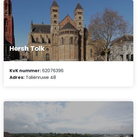
Hersh Tolk
KvK nummer:
62076396
Adres:
Taliënruwe 48