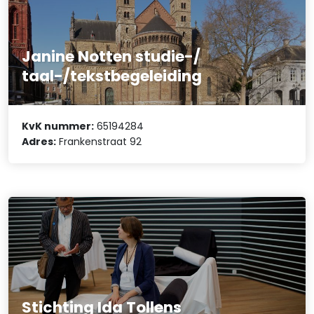
Janine Notten studie-/
taal-/tekstbegeleiding
KvK nummer:
65194284
Adres:
Frankenstraat 92
Stichting Ida Tollens