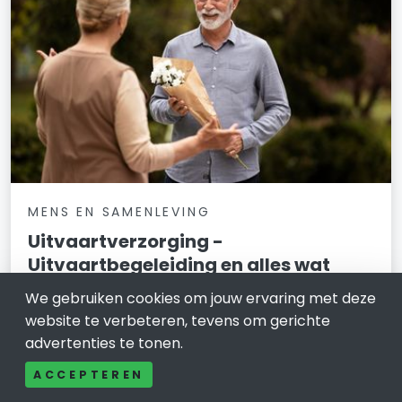
MENS EN SAMENLEVING
Uitvaartverzorging -
Uitvaartbegeleiding en alles wat
erbij komt kijken
We gebruiken cookies om jouw ervaring met deze
website te verbeteren, tevens om gerichte
11 februari 2026
advertenties te tonen.
Wat kost een begrafenis Een begrafenis is nooit fijn
ACCEPTEREN
maar wel een belangrijk evenement. Daarnaast kan
het ook een prijzig evenement zijn. Als je een