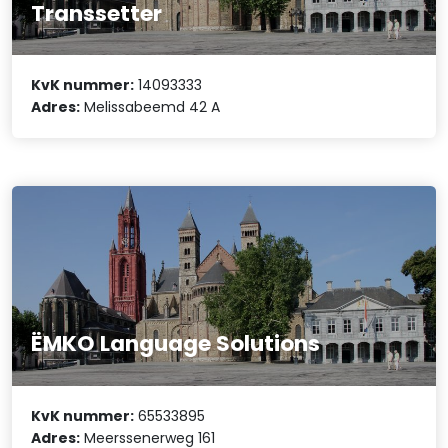
Transsetter
KvK nummer:
14093333
Adres:
Melissabeemd 42 A
ËMKO Language Solutions
KvK nummer:
65533895
Adres:
Meerssenerweg 161