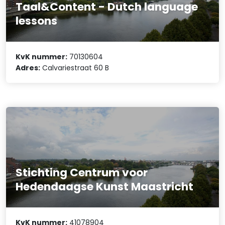
Taal&Content - Dutch language
lessons
KvK nummer:
70130604
Adres:
Calvariestraat 60 B
Stichting Centrum voor
Hedendaagse Kunst Maastricht
KvK nummer:
41078904