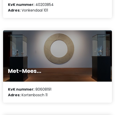
KvK nummer:
40203854
Adres:
Vonkendaal 101
Met-Mees...
KvK nummer:
80608191
Adres:
Kortenbosch 11