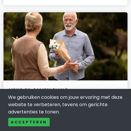
MENS EN SAMENLEVING
We gebruiken cookies om jouw ervaring met deze
Uitvaartverzorging -
website te verbeteren, tevens om gerichte
Uitvaartbegeleiding en alles wat
advertenties te tonen.
erbij komt kijken
ACCEPTEREN
11 februari 2026