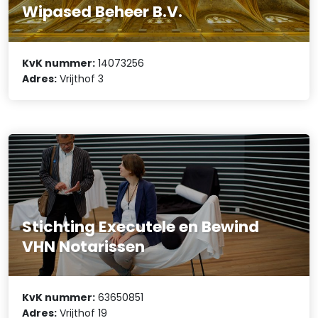
Wipased Beheer B.V.
KvK nummer:
14073256
Adres:
Vrijthof 3
Stichting Executele en Bewind
VHN Notarissen
KvK nummer:
63650851
Adres:
Vrijthof 19