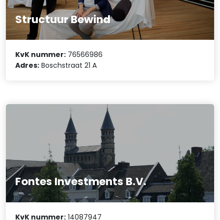
Structuur Bewind
KvK nummer:
76566986
Adres:
Boschstraat 21 A
Fontes Investments B.V.
KvK nummer:
14087947