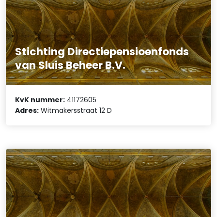
Stichting Directiepensioenfonds
van Sluis Beheer B.V.
KvK nummer:
41172605
Adres:
Witmakersstraat 12 D