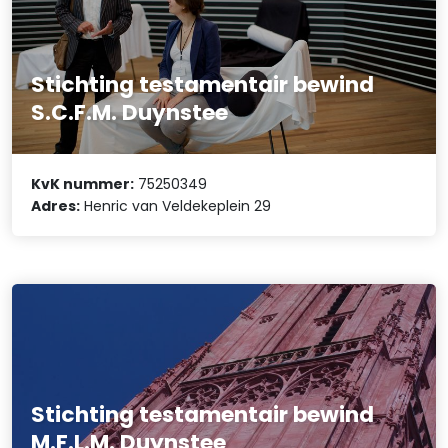
Stichting testamentair bewind
S.C.F.M. Duynstee
KvK nummer:
75250349
Adres:
Henric van Veldekeplein 29
Stichting testamentair bewind
M.F.L.M. Duynstee