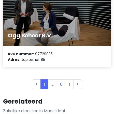
Ogg Beheer B.V.
KvK nummer:
97729035
Adres:
Jupiterhof 85
1
...
0
1
Gerelateerd
Zakelijke diensten in Maastricht