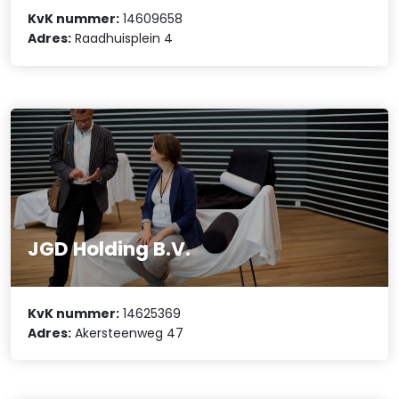
KvK nummer:
14609658
Adres:
Raadhuisplein 4
JGD Holding B.V.
KvK nummer:
14625369
Adres:
Akersteenweg 47