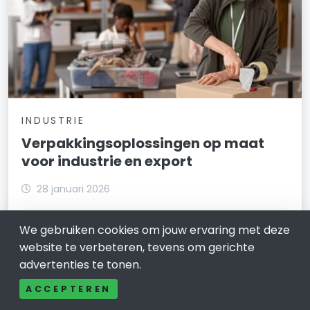
INDUSTRIE
Verpakkingsoplossingen op maat
voor industrie en export
28 januari 2026
Als je in de industrie of export werkt, weet je hoe
We gebruiken cookies om jouw ervaring met deze
belangrijk het is om je producten veilig en efficiënt te
verpakken. Verpakkingen op maat bieden een
website te verbeteren, tevens om gerichte
oplossing die niet alleen je producten beschermt,
advertenties te tonen.
maar ook je logistieke processen optimaliseert.
ACCEPTEREN
LEES VERDER