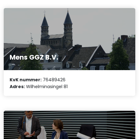
Mens GGZ B.V.
KvK nummer:
76489426
Adres:
Wilhelminasingel 81