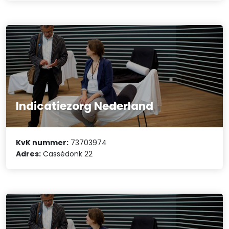
Indicatiezorg Nederland
KvK nummer:
73703974
Adres:
Cassédonk 22