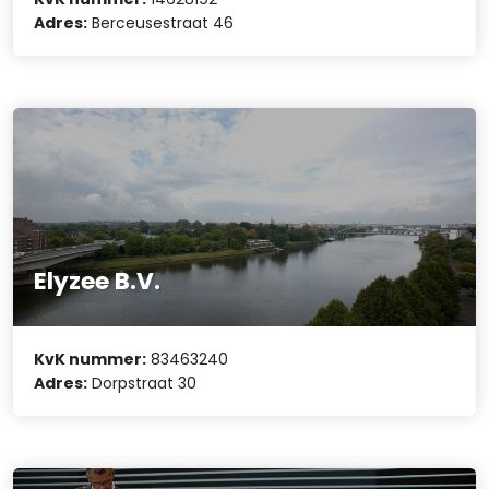
Adres:
Berceusestraat 46
Elyzee B.V.
KvK nummer:
83463240
Adres:
Dorpstraat 30