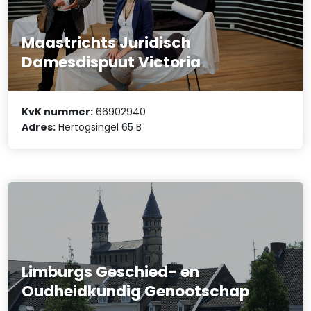
Maastrichts Juridisch
Damesdispuut Victoria
KvK nummer:
66902940
Adres:
Hertogsingel 65 B
Limburgs Geschied- en
Oudheidkundig Genootschap