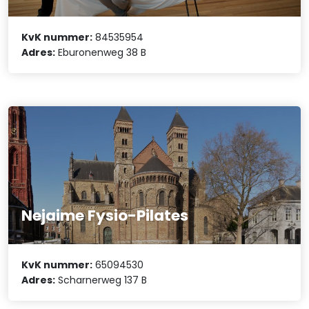
KvK nummer:
84535954
Adres:
Eburonenweg 38 B
Nejaime Fysio-Pilates
KvK nummer:
65094530
Adres:
Scharnerweg 137 B