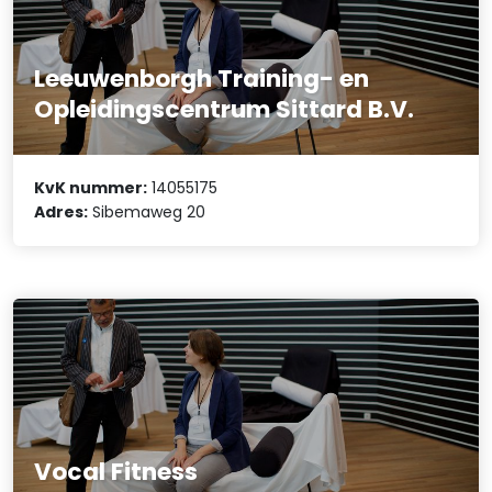
Leeuwenborgh Training- en
Opleidingscentrum Sittard B.V.
KvK nummer:
14055175
Adres:
Sibemaweg 20
Vocal Fitness