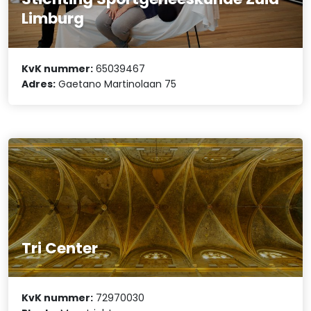
Limburg
KvK nummer:
65039467
Adres:
Gaetano Martinolaan 75
Tri Center
KvK nummer:
72970030