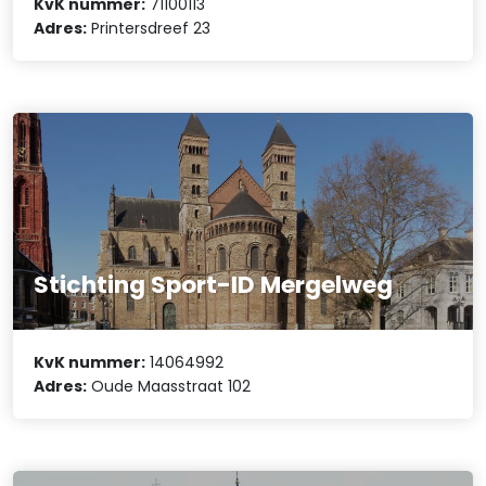
KvK nummer:
71100113
Adres:
Printersdreef 23
Stichting Sport-ID Mergelweg
KvK nummer:
14064992
Adres:
Oude Maasstraat 102