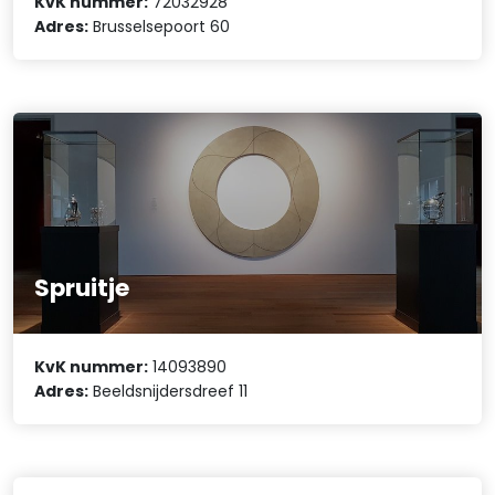
KvK nummer:
72032928
Adres:
Brusselsepoort 60
Spruitje
KvK nummer:
14093890
Adres:
Beeldsnijdersdreef 11