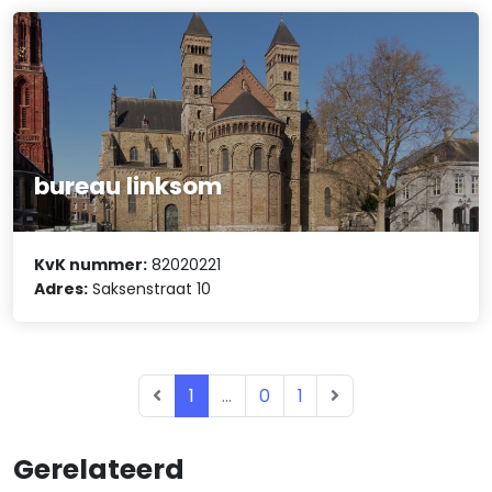
bureau linksom
KvK nummer:
82020221
Adres:
Saksenstraat 10
1
...
0
1
Gerelateerd