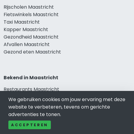
Rijscholen Maastricht
Fietswinkels Maastricht
Taxi Maastricht
Kapper Maastricht
Gezondheid Maastricht
Afvallen Maastricht
Gezond eten Maastricht
Bekend in Maastricht
Restaurants Maastricht
Catering Maastricht
We gebruiken cookies om jouw ervaring met deze
Schoonheidssalon Maastricht
website te verbeteren, tevens om gerichte
Tandartspraktijken Maastricht
advertenties te tonen.
Loodgieters Maastricht
ACCEPTEREN
Stukadoorsbedrijf Maastricht