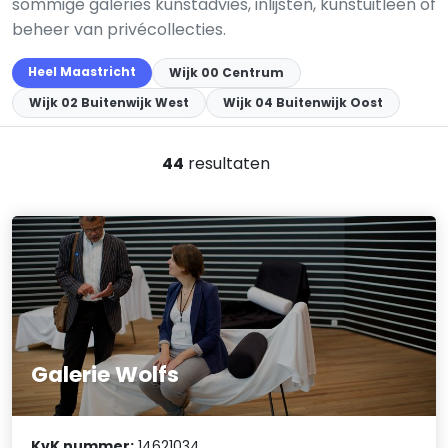
sommige galeries kunstadvies, inlijsten, kunstuitleen of
beheer van privécollecties.
Heel Maastricht
Wijk 00 Centrum
Wijk 02 Buitenwijk West
Wijk 04 Buitenwijk Oost
44
resultaten
Galerie Wolfs
KvK nummer:
14621034