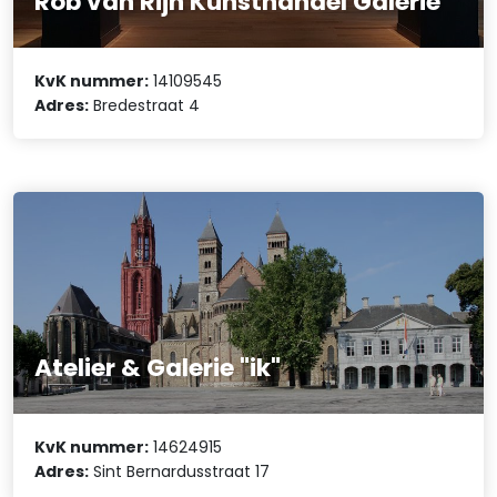
Rob van Rijn Kunsthandel Galerie
KvK nummer:
14109545
Adres:
Bredestraat 4
Atelier & Galerie "ik"
KvK nummer:
14624915
Adres:
Sint Bernardusstraat 17