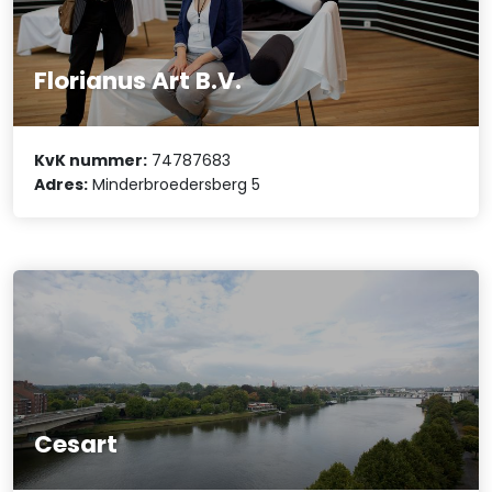
Florianus Art B.V.
KvK nummer:
74787683
Adres:
Minderbroedersberg 5
Cesart