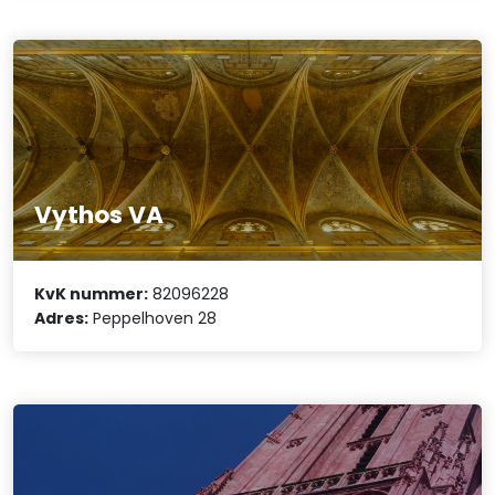
Vythos VA
KvK nummer:
82096228
Adres:
Peppelhoven 28