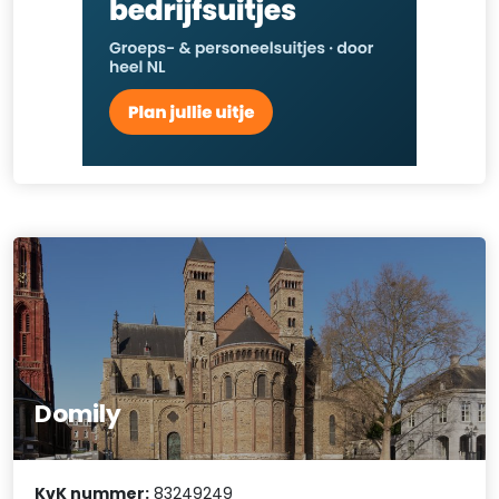
Domily
KvK nummer:
83249249