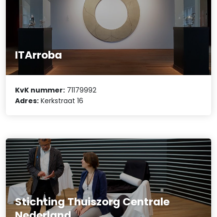
ITArroba
KvK nummer:
71179992
Adres:
Kerkstraat 16
Stichting Thuiszorg Centrale
Nederland