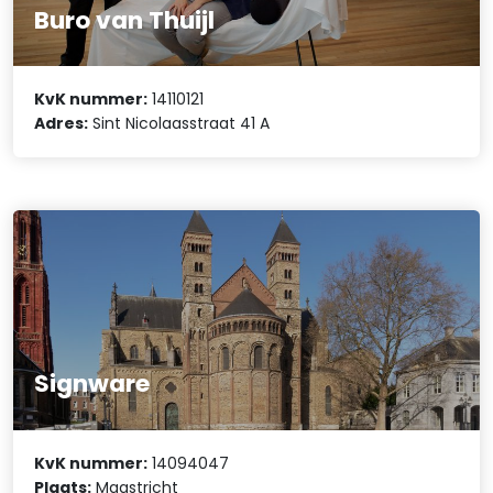
Buro van Thuijl
KvK nummer:
14110121
Adres:
Sint Nicolaasstraat 41 A
Signware
KvK nummer:
14094047
Plaats:
Maastricht