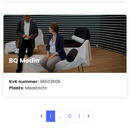
BQ Media
KvK nummer:
96502606
Plaats:
Maastricht
1
...
0
1