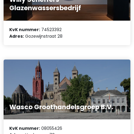
Glazenwassersbedrijf
KvK nummer:
74523392
Adres:
Gozewijnstraat 28
Wasco Groothandelsgroep B.V.
KvK nummer:
08055426