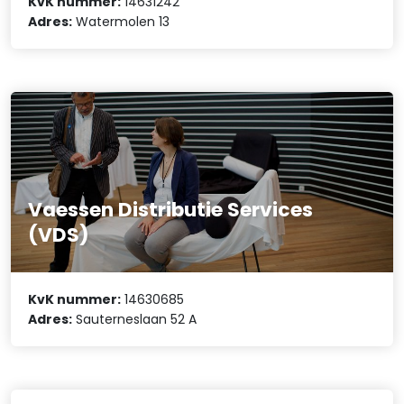
KvK nummer:
14631242
Adres:
Watermolen 13
Vaessen Distributie Services
(VDS)
KvK nummer:
14630685
Adres:
Sauterneslaan 52 A