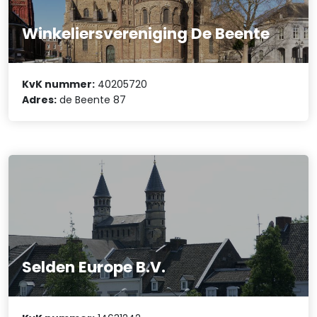
Winkeliersvereniging De Beente
KvK nummer:
40205720
Adres:
de Beente 87
Selden Europe B.V.