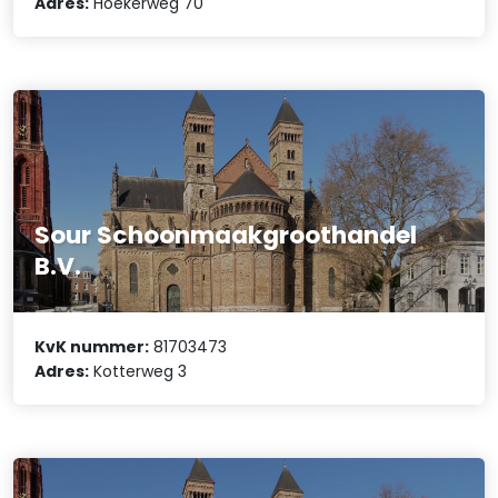
Adres:
Hoekerweg 70
Sour Schoonmaakgroothandel
B.V.
KvK nummer:
81703473
Adres:
Kotterweg 3