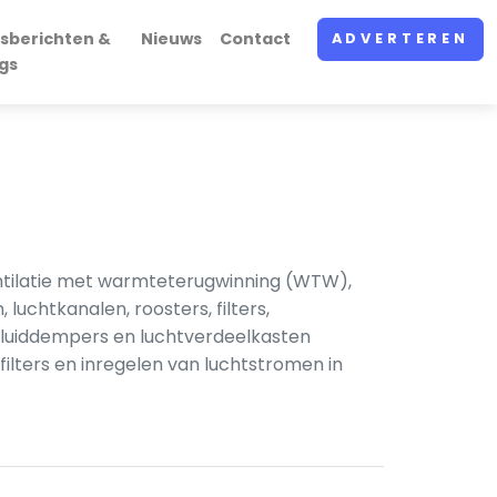
sberichten &
Nieuws
Contact
ADVERTEREN
gs
ventilatie met warmteterugwinning (WTW),
luchtkanalen, roosters, filters,
geluiddempers en luchtverdeelkasten
ters en inregelen van luchtstromen in