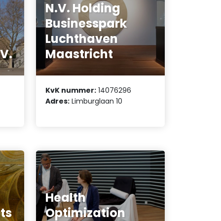
N.V. Holding
Businesspark
Luchthaven
V.
Maastricht
KvK nummer:
14076296
Adres:
Limburglaan 10
Health
ts
Optimization