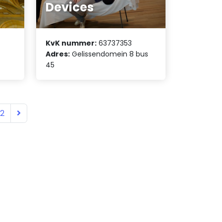
Devices
KvK nummer:
63737353
Adres:
Gelissendomein 8 bus
45
12