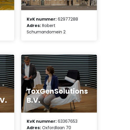
KvK nummer:
62977288
Adres:
Robert
Schumandomein 2
ToxGenSolutions
V.
B.V.
KvK nummer:
63367653
Adres:
Oxfordlaan 70