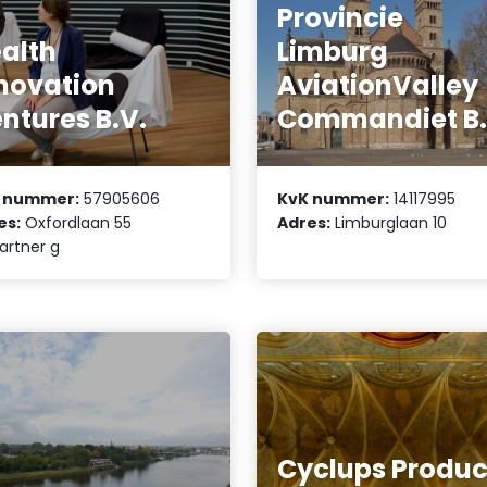
Provincie
alth
Limburg
novation
AviationValley
ntures B.V.
Commandiet B.
 nummer:
57905606
KvK nummer:
14117995
es:
Oxfordlaan 55
Adres:
Limburglaan 10
artner g
Cyclups Produc