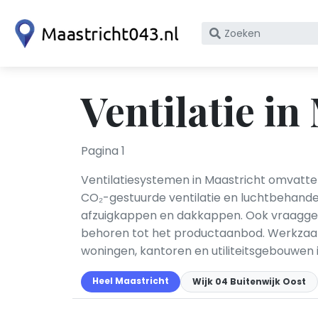
Zoek
op
bedrijfsnaam
of
Ventilatie in
KvK
nummer
Pagina 1
Ventilatiesystemen in Maastricht omvatten
CO₂-gestuurde ventilatie en luchtbehandelin
afzuigkappen en dakkappen. Ook vraaggestu
behoren tot het productaanbod. Werkzaam
woningen, kantoren en utiliteitsgebouwen 
Heel Maastricht
Wijk 04 Buitenwijk Oost