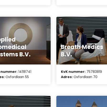
plied
omedical
Breath Medics
stems B.V.
B.V.
 nummer:
14118741
KvK nummer:
75783819
es:
Oxfordlaan 55
Adres:
Oxfordlaan 70