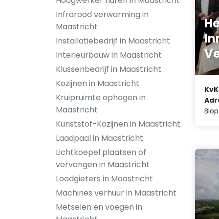
Hoogwerker huren in Maastricht
Infrarood verwarming in
He
Maastricht
In
Installatiebedrijf in Maastricht
Ve
Interieurbouw in Maastricht
Klussenbedrijf in Maastricht
Kozijnen in Maastricht
KvK
Kruipruimte ophogen in
Adr
Maastricht
Biop
Kunststof-Kozijnen in Maastricht
Laadpaal in Maastricht
Lichtkoepel plaatsen of
vervangen in Maastricht
Loodgieters in Maastricht
Machines verhuur in Maastricht
Metselen en voegen in