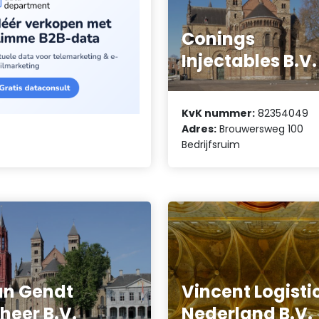
Conings
Injectables B.V.
KvK nummer:
82354049
Adres:
Brouwersweg 100
Bedrijfsruim
n Gendt
Vincent Logisti
heer B.V.
Nederland B.V.