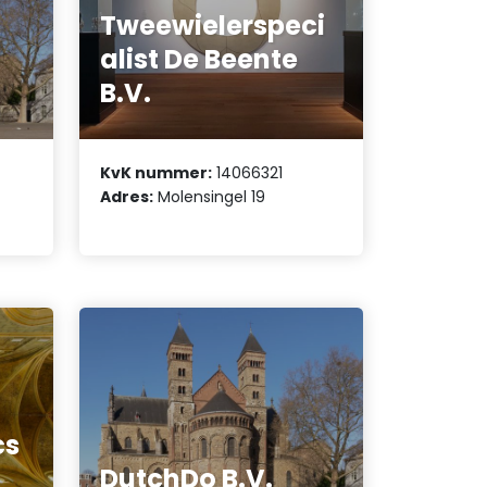
Tweewielerspeci
alist De Beente
B.V.
KvK nummer:
14066321
Adres:
Molensingel 19
cs
DutchDo B.V.