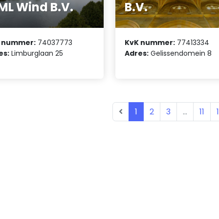
L Wind B.V.
B.V.
 nummer:
74037773
KvK nummer:
77413334
es:
Limburglaan 25
Adres:
Gelissendomein 8
1
2
3
...
11