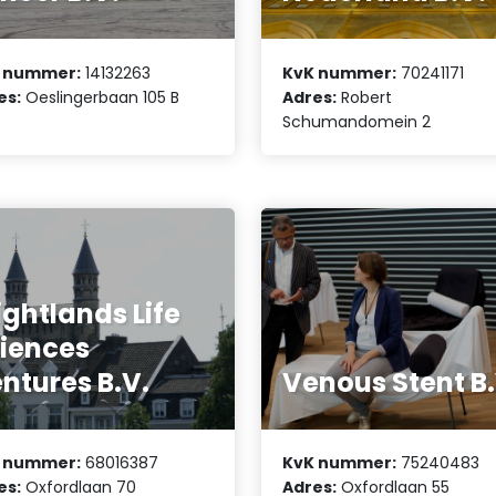
 nummer:
14132263
KvK nummer:
70241171
es:
Oeslingerbaan 105 B
Adres:
Robert
Schumandomein 2
ightlands Life
iences
ntures B.V.
Venous Stent B.
 nummer:
68016387
KvK nummer:
75240483
es:
Oxfordlaan 70
Adres:
Oxfordlaan 55