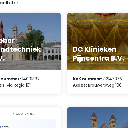
sultaten
eber
ndtechniek
DC Klinieken
V.
Pijncentra B.V.
 nummer:
14091387
KvK nummer:
32147376
es:
Via Regia 101
Adres:
Brouwersweg 100
ADVERTENTIE