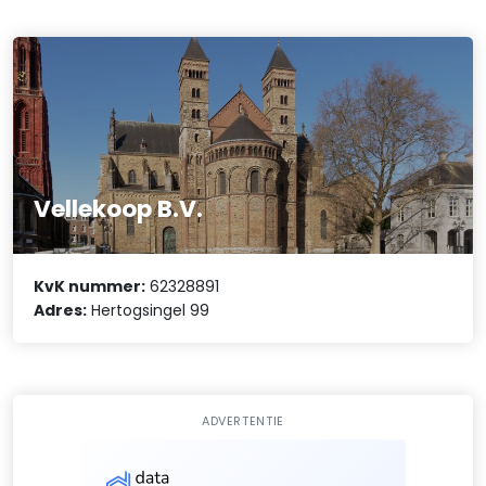
Vellekoop B.V.
KvK nummer:
62328891
Adres:
Hertogsingel 99
ADVERTENTIE