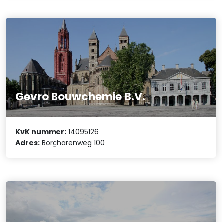
Gevro Bouwchemie B.V.
KvK nummer:
14095126
Adres:
Borgharenweg 100