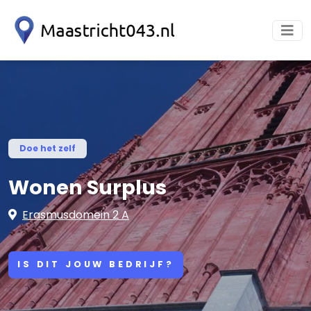
Doe het zelf
Wonen Surplus
Erasmusdomein 2 A
IS DIT JOUW BEDRIJF?