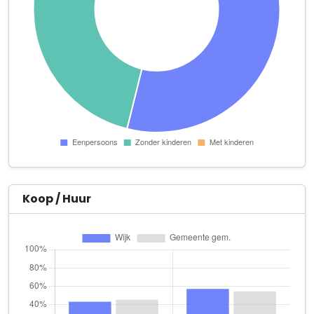
Dorpstraat 30 unit 402
Administratie- en Adviesburo Ratio
Rijksweg 3
Afisco Administratie en Belastingadviseurs
Einsteinstraat 4
AI Productions B.V.
Robert Schumandomein 2
Apotheek Heer B.V.
Einsteinstraat 34 A 01
Koop / Huur
beautybyrach
Burgemeester Kessensingel 62
BioMedicals Vital B.V.
Robert Schumandomein 2
BMETRIC motion