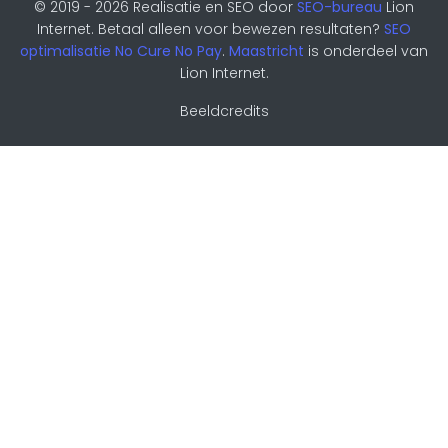
© 2019 - 2026 Realisatie en SEO door
SEO-bureau
Lion
Internet. Betaal alleen voor bewezen resultaten?
SEO
optimalisatie No Cure No Pay
.
Maastricht
is onderdeel van
Lion Internet.
Beeldcredits