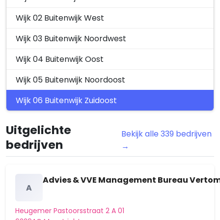
Aanvraag Omgevingsvergunning
Aangevraagd
Wijk 02 Buitenwijk West
flora- en fauna-activiteit
renoveren van woningen,…
Wijk 03 Buitenwijk Noordwest
Bronweg 35 en 39, 6227SH Maastricht
Wijk 04 Buitenwijk Oost
26 september 2025
Wijk 05 Buitenwijk Noordoost
Zaak Z2025-00005521 het realiseren van
Overig
een oprit vóór de woning | Verlenging
Wijk 06 Buitenwijk Zuidoost
Be…
Langwaterstraat 6, 6227RZ Maastricht
24 september 2025
Uitgelichte
Bekijk alle 339 bedrijven
bedrijven
Holdaal 62, 6228GH Maastricht.
→
Aangevraagd
Kennisgeving nieuwe aanvraag
omgevingsvergunning…
Holdaal 62, 6228GH Maastricht
Advies & VVE Management Bureau Vertom
A
23 september 2025
Zaak Z2025-00002189 het uitbreiden
Heugemer Pastoorsstraat 2 A 01
Overig