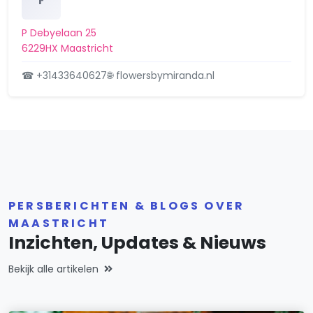
F
verleend, een i…
Burghtstraat 25, 6227RR
P Debyelaan 25
12 maart 2025
6229HX Maastricht
☎ +31433640627
🌐 flowersbymiranda.nl
PERSBERICHTEN & BLOGS OVER
MAASTRICHT
Inzichten, Updates & Nieuws
Bekijk alle artikelen