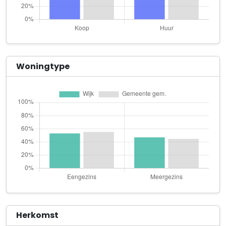
Dorpstraat 116
Brain Based Safety B.V.
Oosterweg 23
B.V. Mathieu Gijbels
Woningtype
Gelissendomein 8 bus 72
Carpe Diem
Dorpstraat 116
Cup Challenge Benelux B.V.
Robert Schumandomein 2
CUYPERSGLAS
Watermolen 27
De Vree A.S.P.
Molensingel 25
Herkomst
Dierenkliniek Kusters