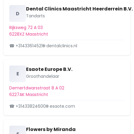
Nijverheidsweg 35, 6227AL Maastricht.
Verleend
Dental Clinics Maastricht Heerderrein B.V.
Besluit omgevingsvergunning
D
Tandarts
verleend, het…
Nijverheidsweg 35, 6227AL
Rijksweg 72 A 03
2 april 2025
6228XZ Maastricht
Oude Molenweg 130, 6228XW
Aangevraagd
☎ +31433614521
🌐 dentalclinics.nl
Maastricht. Kennisgeving nieuwe
aanvraag omgevingsver…
Oude Molenweg 130, 6228XW
Esaote Europe B.V.
26 maart 2025
E
Groothandelaar
Oude Molenweg 130, 6228XW
Aangevraagd
Demertdwarsstraat 8 A 02
Maastricht. Kennisgeving nieuwe
6227AK Maastricht
aanvraag omgevingsver…
Oude Molenweg 130, 6228XW
☎ +31433824600
🌐 esaote.com
26 maart 2025
Burghtstraat 25, 6227RR Maastricht.
Verleend
Flowers by Miranda
Besluit omgevingsvergunning