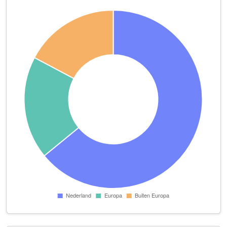
de Beente 28 Unit D
Dokters van Hier
Einsteinstraat 34 A 02
Electro Duijckers B.V.
Molensingel 69
Embloom B.V.
Gelissendomein 8 Bus 40
Feij IT Services
Meendaal 206
Geobas
Slagmolen 4 A 04
Gezondheidscentrum Heer
Einsteinstraat 34 A 03
Gomolka Belastingadvies- en administratiekantoor