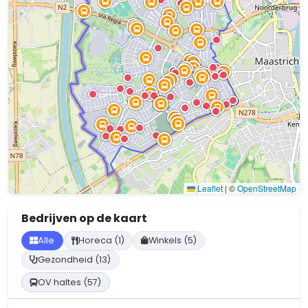
Leaflet
|
©
OpenStreetMap
Bedrijven op de kaart
Alle
Horeca (1)
Winkels (5)
Gezondheid (13)
OV haltes (57)