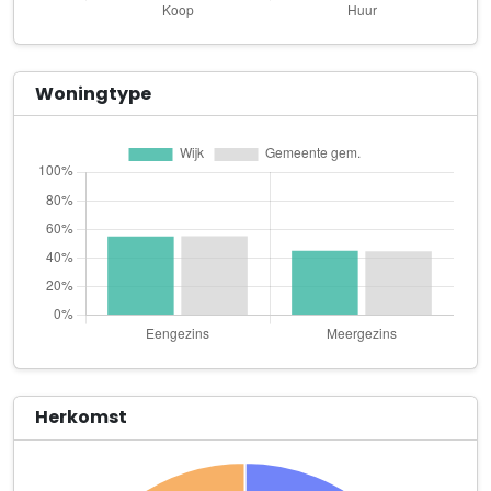
Belfleur
Keurmeestersdreef 101 -A
BPSystems
Woningtype
Mercatorplein 51 D
Brian Megens Photography
Brusselseweg 223
Broodjes Service Jekerdal
Victor de Stuersstraat 48
Centre Manjefiek Malberg
Malbergsingel 72
Centrum Vaktherapie
Elisabeth Strouvenlaan 51 A
Herkomst
Christianne Rousseau Atmosphere Creator
Postbaan 21