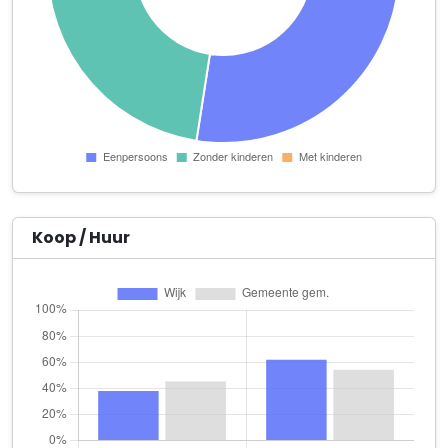
Aerobic Silver
Aureliushof 148
Afroditis Art
Akeleistraat 17
Americanshop
Alde Caerteruwe 56
Ancient Cure
Foliodonk 98
Koop / Huur
Aquila Translation
Vezeldonk 7
Arno Sijben Beeldend Kunstenaar
Mariabastion 50 -52 atel. 13
AZB Heuvelland
Penatenhof 90