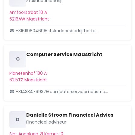
Stukadoorsbedrijf
Bilserbaan 65, 6217JE Maastricht.
Amfoorstraat 10 A
Overig
Verlenging beslistermijn
6216AW Maastricht
omgevingsvergunning,…
☎ +31611980469
🌐 stukadoorsbedrijfbartel…
Bilserbaan 65, 6217JE Maastricht
4 september 2025
Orleansstraat 11, 11B en 11C, 6217LD
Verleend
Computer Service Maastricht
C
Maastricht. Besluit
omgevingsvergunning ve…
Orleansstraat 11, 6217LD
Planetenhof 130 A
6215TZ Maastricht
22 augustus 2025
☎ +31433479932
🌐 computerservicemaastric…
Prestantstraat 40, 6217XX
Aangevraagd
Maastricht. Kennisgeving nieuwe
aanvraag omgevingsver…
Prestantstraat 40, 6217XX
Danielle Stroom Financieel Advies
D
23 juli 2025
Financieel adviseur
Guineastraat 9, 6214XM
Aangevraagd
Sint Annalaan 21 Kamer 10