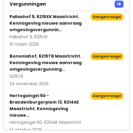
Fix & Klaar
Vergunningen
18
Reinaartsingel 45
Pallashof 9, 6215XK Maastricht.
Aangevraagd
Kennisgeving nieuwe aanvraag
omgevingsvergunnin…
Pallashof 9, 6215XK
10 maart 2026
Bononiahof, 6215TB Maastricht.
Aangevraagd
Kennisgeving nieuwe aanvraag
omgevingsvergunning…
6215TB
24 november 2025
Hertogsingel 60 -
Aangevraagd
Brandenburgerplein 13, 6214AE
Maastricht. Kennisgeving
nieuwe…
Hertogsingel 60, 6214AE Maastricht
14 oktober 2025