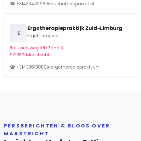
☎ +31433430981
🌐 duchateauparket.nl
Ergotherapiepraktijk Zuid-Limburg
E
Ergotherapeut
Brouwersweg 100 Zone 3
6216EG Maastricht
☎ +31433619880
🌐 ergotherapiepraktijk.nl
PERSBERICHTEN & BLOGS OVER
MAASTRICHT