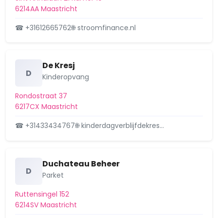
Maastricht. Kennisgeving nieuwe
6214AA Maastricht
aanvraag omgevingsvergun…
☎ +31612665762
🌐 stroomfinance.nl
Guineastraat 9, 6214XM
9 juli 2025
Stedendwinger 35, 6216GD
Aangevraagd
De Kresj
Maastricht. Kennisgeving nieuwe
D
Kinderopvang
aanvraag omgevingsverg…
Stedendwinger 35, 6216GD
Rondostraat 37
16 mei 2025
6217CX Maastricht
☎ +31433434767
🌐 kinderdagverblijfdekres…
Duchateau Beheer
D
Parket
Ruttensingel 152
6214SV Maastricht