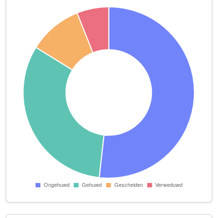
Dj Mathon
Franquinetstraat 5
Domentis Psychologie
Sint Annalaan 60 Kamer 0.08
Durak Klussenbedrijf
Munsterbilzenstraat 8
EMPOWERWOMAN
Floresstraat 4 A 03
Espresso Servicedienst John Dejong
Herculeshof 23 F
Fayer video
Anjelierenstraat 40 Studio 14
FDH Systems
Florijnruwe 111 unit 30