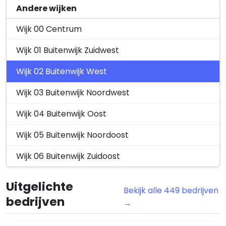
Zaak Z2025-00005774 het plaatsen van
Overig
Pottenberg
Andere wijken
een nieuw dakkapel | Besluit -
Omgevingsve…
Wijk 00 Centrum
Antoon van Elenstraat 37, 6217JL Maastricht
26 september 2025
Wijk 01 Buitenwijk Zuidwest
Zaak Z2025-00005554 het wijzigen van
Overig
Wijk 02 Buitenwijk West
de gevel invulling | Verlenging
Beslisterm…
Wijk 03 Buitenwijk Noordwest
Willem Vliegenstraat 90, 6214AV Maastricht
Wijk 04 Buitenwijk Oost
24 september 2025
Wijk 05 Buitenwijk Noordoost
Keurmeestersdreef 129, 6216ED
Verleend
Maastricht. Besluit
Wijk 06 Buitenwijk Zuidoost
omgevingsvergunning verleend,…
Keurmeestersdreef 129, 6216ED Maastricht
Uitgelichte
23 september 2025
Bekijk alle 449 bedrijven
bedrijven
→
Prestantstraat 40, 6217XX Maastricht.
Verleend
Besluit omgevingsvergunning
verleend, het…