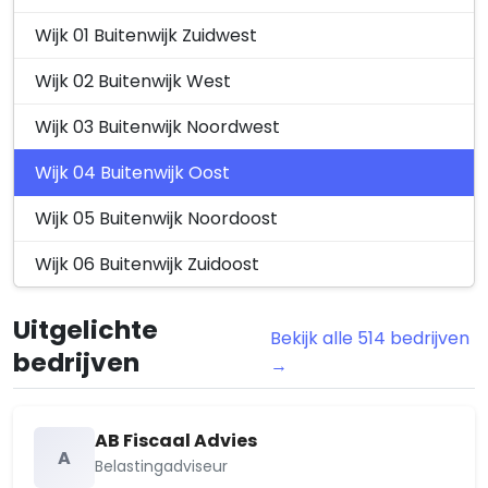
Meerssenerweg 191, 6224AE Maastricht
9 oktober 2025
Wijk 01 Buitenwijk Zuidwest
Cour Groene Loper te Maastricht.
Verleend
Wijk 02 Buitenwijk West
Besluit omgevingsvergunning
verleend, realisat…
Wijk 03 Buitenwijk Noordwest
Maastricht
Wijk 04 Buitenwijk Oost
8 oktober 2025
Populierweg 150A, 6222CT Maastricht.
Wijk 05 Buitenwijk Noordoost
Overig
Verlenging beslistermijn
Wijk 06 Buitenwijk Zuidoost
omgevingsvergunni…
Populierweg 150, 6222CT Maastricht
8 oktober 2025
Uitgelichte
Bekijk alle 514 bedrijven
bedrijven
Vuurdoorn 16, 6226WS Maastricht.
Aangevraagd
→
Kennisgeving nieuwe aanvraag
omgevingsvergunni…
Vuurdoorn 16, 6226WS Maastricht
AB Fiscaal Advies
A
7 oktober 2025
Belastingadviseur