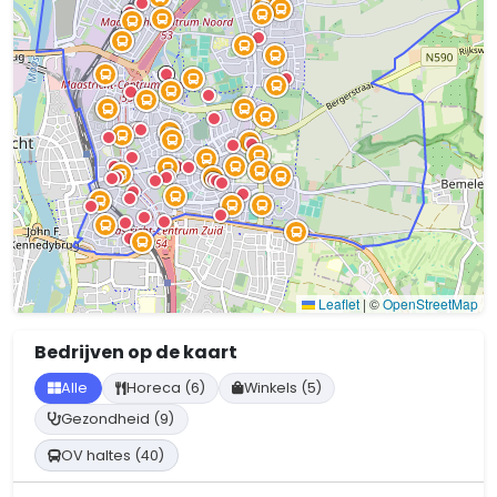
Leaflet
|
©
OpenStreetMap
Bedrijven op de kaart
Alle
Horeca (6)
Winkels (5)
Gezondheid (9)
OV haltes (40)