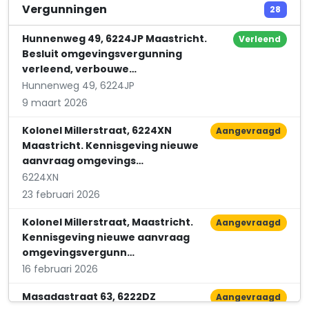
Fysio Point Maastricht
Vergunningen
28
Wethouder van Caldenborghlaan 43
Hunnenweg 49, 6224JP Maastricht.
Verleend
Besluit omgevingsvergunning
verleend, verbouwe…
Hunnenweg 49, 6224JP
9 maart 2026
Kolonel Millerstraat, 6224XN
Aangevraagd
Maastricht. Kennisgeving nieuwe
aanvraag omgevings…
6224XN
23 februari 2026
Kolonel Millerstraat, Maastricht.
Aangevraagd
Kennisgeving nieuwe aanvraag
omgevingsvergunn…
16 februari 2026
Masadastraat 63, 6222DZ
Aangevraagd