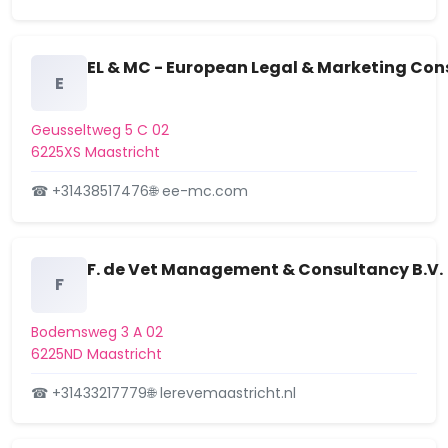
Churchilllaan 40, 6226CV
Aangevraagd
Maastricht. Kennisgeving nieuwe
EL & MC - European Legal & Marketing Cons
aanvraag omgevingsverg…
E
Churchilllaan 40, 6226CV Maastricht
15 september 2025
Geusseltweg 5 C 02
6225XS Maastricht
Heugemerweg 9, 6221GD
Aangevraagd
Maastricht. Kennisgeving nieuwe
☎ +31438517476
🌐 ee-mc.com
aanvraag omgevingsvergunn…
Heugemerweg 9, 6221GD Maastricht
8 september 2025
F. de Vet Management & Consultancy B.V.
F
Zaak Z2025-00006169realisatie
Aangevraagd
199 appartementen, 4
Bodemsweg 3 A 02
commerciële ruimtes, parkeer…
6225ND Maastricht
4 september 2025
☎ +31433217779
🌐 lerevemaastricht.nl