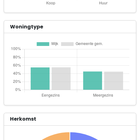
Apotheek America
Voltastraat 36
Bas Labruyère Mediakunstenaar
Woningtype
Heugemerweg 47 B
Bij Us
Kemenadeplein 25
Blij Logopedie
Waldeck Pyrmontstraat 20
BoKamp EPW-adviseur en verduurzamingsadviseur
Burgemeester Bauduinstraat 74 B 08
Bombance
Oranjeplein 1 A 01
Herkomst
Bosch Modeschoenen
Voltastraat 28