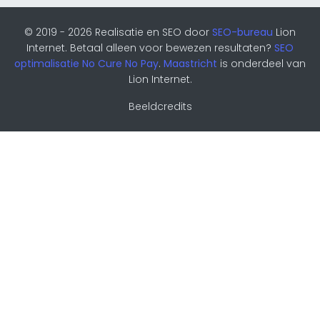
© 2019 - 2026 Realisatie en SEO door
SEO-bureau
Lion
Internet. Betaal alleen voor bewezen resultaten?
SEO
optimalisatie No Cure No Pay
.
Maastricht
is onderdeel van
Lion Internet.
Beeldcredits