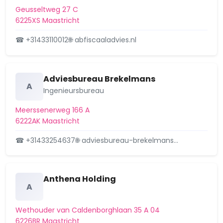
Meerssenerweg 191, 6224AE
Aangevraagd
Geusseltweg 27 C
Maastricht. Kennisgeving nieuwe
6225XS Maastricht
aanvraag omgevingsver…
☎ +31433110012
🌐 abfiscaaladvies.nl
Meerssenerweg 191, 6224AE
Maastricht
26 september 2025
Adviesbureau Brekelmans
A
Zaak Z2025-00005859 het realiseren
Overig
Ingenieursbureau
van een aanbouw | Besluit -
Omgevingsvergunn…
Meerssenerweg 166 A
6222AK Maastricht
Peppelhoven 19, 6225GX Maastricht
25 september 2025
☎ +31433254637
🌐 adviesbureau-brekelmans…
Zaak Z2025-00006657 het
Aangevraagd
verbouwen van de bestaande
garage | Aanvraag - Omgeving…
Anthena Holding
A
Dolmansstraat 36, 6222EC Maastricht
24 september 2025
Wethouder van Caldenborghlaan 35 A 04
Zaak Z2025-00005287 het realiseren
Overig
6226BR Maastricht