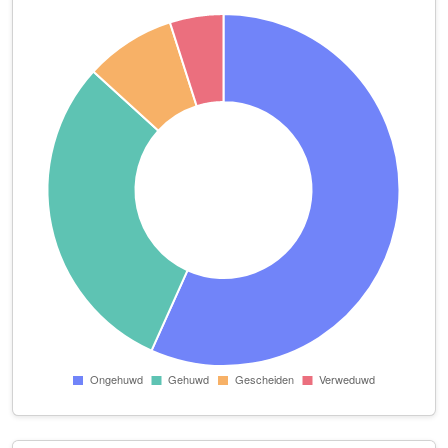
De Kardinaal
Ambyerstraat Zuid 201
Desolenator B.V.
Koningsplein 11
easyvideomarketing
Scharnerweg 143 A
Emigratiedesk
Schovenlaan 124
Eventels
Adelbert van Scharnlaan B 3
Firma Flamingo
Meerssenerweg 15
Friture Het Trefpunt
Professor Scholsstraat 2