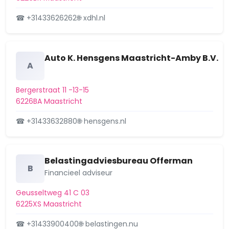
van 56 grondgebonden woningen met
☎ +31433626262
🌐 xdhl.nl
bergingen …
17 september 2025
Scharnerweg 39, 6224JA Maastricht.
Verleend
Auto K. Hensgens Maastricht-Amby B.V.
Besluit omgevingsvergunning
A
verleend, het ui…
Scharnerweg 39, 6224JA Maastricht
Bergerstraat 11 -13-15
17 september 2025
6226BA Maastricht
Zaak Z2025-00005245 het bevestigen
Overig
☎ +31433632880
🌐 hensgens.nl
van een tijdelijk schild aan de voorgevel
| …
Bethlehemweg 2, 6222BM Maastricht
Belastingadviesbureau Offerman
17 september 2025
B
Financieel adviseur
Zaak Z2025-00005295 het realiseren
Overig
Geusseltweg 41 C 03
van 31 appartementen Blok F |
6225XS Maastricht
Verlenging Bes…
17 september 2025
☎ +31433900400
🌐 belastingen.nu