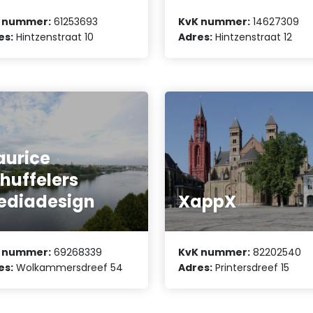
 nummer:
61253693
KvK nummer:
14627309
es:
Hintzenstraat 10
Adres:
Hintzenstraat 12
urice
huffelers
ediadesign
XappX
 nummer:
69268339
KvK nummer:
82202540
es:
Wolkammersdreef 54
Adres:
Printersdreef 15