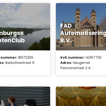
FAD
mburgse
Automatiserin
etenClub
B.V.
 nummer:
85172200
KvK nummer:
14067792
es:
Barbotinestraat 9
Adres:
Heugemer
Pastoorsstraat 2 A