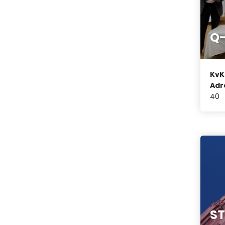
Q-
KvK
Adr
40
S