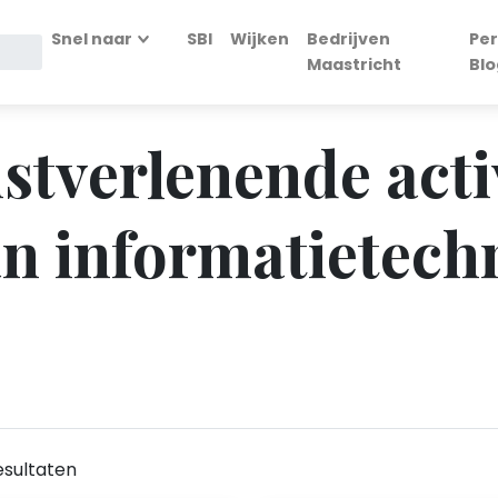
Snel naar
SBI
Wijken
Bedrijven
Per
Maastricht
Blo
stverlenende acti
an informatietech
esultaten