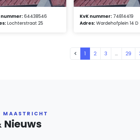
 nummer:
64438546
KvK nummer:
74814419
es:
Lochterstraat 25
Adres:
Wardehofplein 14 D
1
2
3
...
29
R MAASTRICHT
& Nieuws