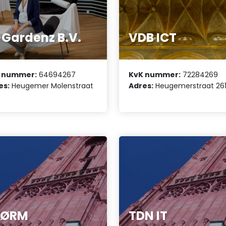
Gardenz B.V.
VDB ICT
 nummer:
64694267
KvK nummer:
72284269
es:
Heugemer Molenstraat
Adres:
Heugemerstraat 261
TØRM
TDN IT