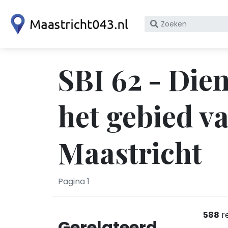
Zoek
op
bedrijfsnaam
of
SBI 62 - Dien
KvK
nummer
het gebied v
Maastricht
Pagina 1
588
r
Gerelateerd