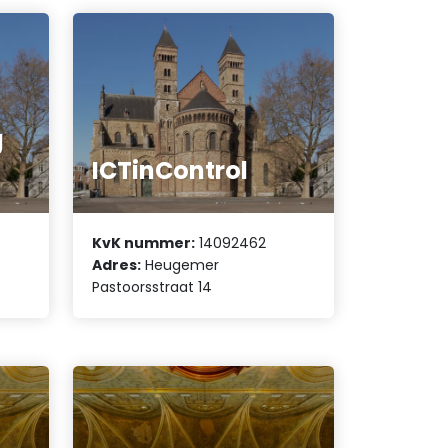
g
ICTinControl
KvK nummer:
14092462
Adres:
Heugemer
Pastoorsstraat 14