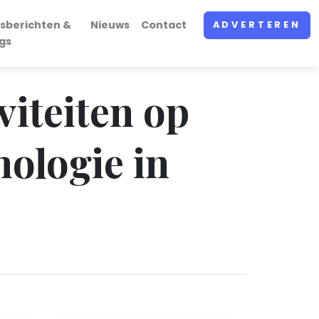
sberichten &
Nieuws
Contact
ADVERTEREN
gs
viteiten op
nologie in