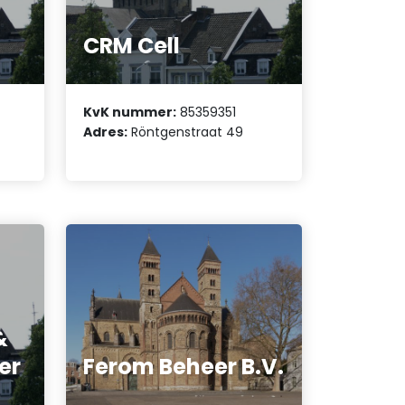
CRM Cell
KvK nummer:
85359351
A
Adres:
Röntgenstraat 49
&
er
Ferom Beheer B.V.