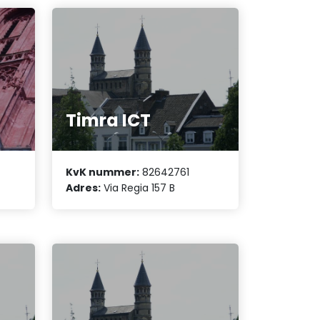
Timra ICT
KvK nummer:
82642761
Adres:
Via Regia 157 B