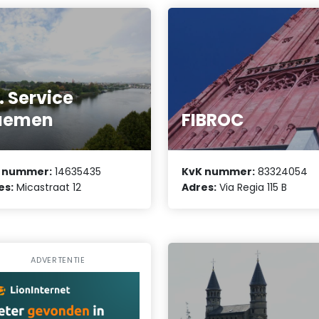
T. Service
aemen
FIBROC
 nummer:
14635435
KvK nummer:
83324054
es:
Micastraat 12
Adres:
Via Regia 115 B
ADVERTENTIE