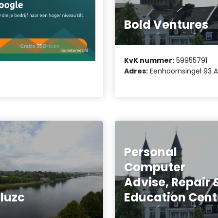
Bold Ventures
KvK nummer:
59955791
Adres:
Eenhoornsingel 93 
Personal
Computer
Advise, Repair 
luzc
Education Cent