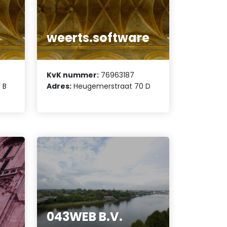
weerts.software
KvK nummer:
76963187
 B
Adres:
Heugemerstraat 70 D
043WEB B.V.