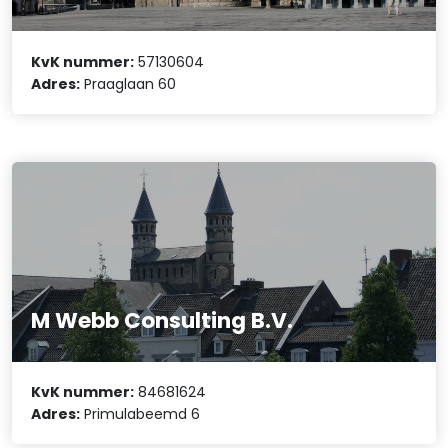
KvK nummer:
57130604
Adres:
Praaglaan 60
M Webb Consulting B.V.
KvK nummer:
84681624
Adres:
Primulabeemd 6