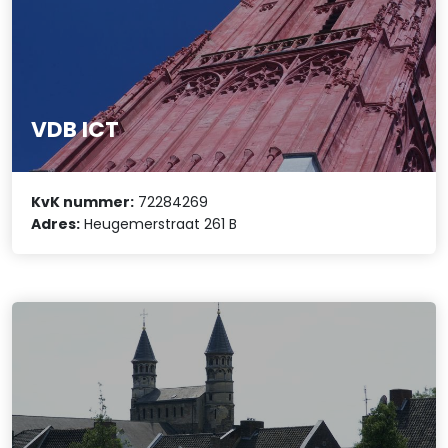
VDB ICT
KvK nummer:
72284269
Adres:
Heugemerstraat 261 B