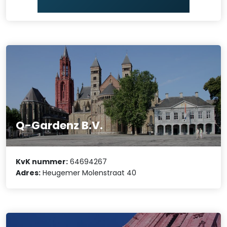
Q-Gardenz B.V.
KvK nummer:
64694267
Adres:
Heugemer Molenstraat 40