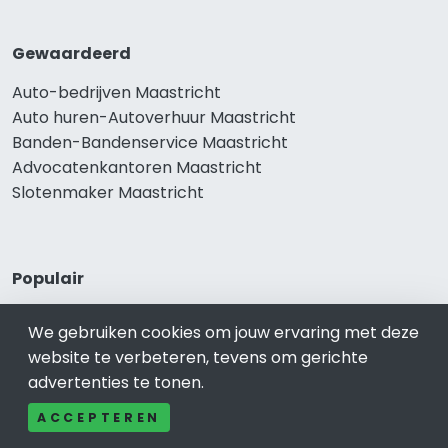
Gewaardeerd
Auto-bedrijven Maastricht
Auto huren-Autoverhuur Maastricht
Banden-Bandenservice Maastricht
Advocatenkantoren Maastricht
Slotenmaker Maastricht
Populair
Woningruil Maastricht
We gebruiken cookies om jouw ervaring met deze
Prive Spa-Sauna Maastricht
website te verbeteren, tevens om gerichte
Incassobureau Maastricht
advertenties te tonen.
Bedrijfsruimte Maastricht
Ongediertebestrijding Maastricht
ACCEPTEREN