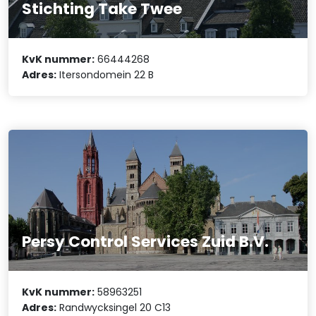
Stichting Take Twee
KvK nummer:
66444268
Adres:
Itersondomein 22 B
Persy Control Services Zuid B.V.
KvK nummer:
58963251
Adres:
Randwycksingel 20 C13