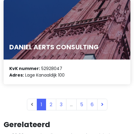
DANIEL AERTS CONSULTING
KvK nummer:
52928047
Adres:
Lage Kanaaldijk 100
1
2
3
...
5
6
Gerelateerd