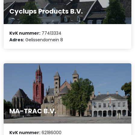
Cyclups Products B.V.
KvK nummer:
77413334
Adres:
Gelissendomein 8
MA-TRAC B.V.
KvK nummer:
62186000