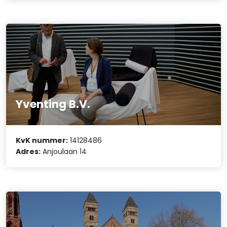
Yventing B.V.
KvK nummer:
14128486
Adres:
Anjoulaan 14