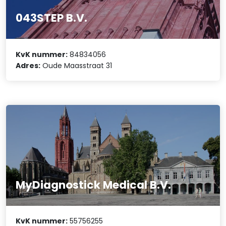
043STEP B.V.
KvK nummer:
84834056
Adres:
Oude Maasstraat 31
MyDiagnostick Medical B.V.
KvK nummer:
55756255