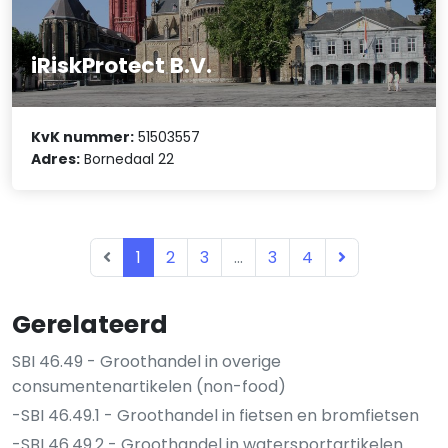
iRiskProtect B.V.
KvK nummer:
51503557
Adres:
Bornedaal 22
1
2
3
...
3
4
Gerelateerd
SBI 46.49 - Groothandel in overige
consumentenartikelen (non-food)
-SBI 46.49.1 - Groothandel in fietsen en bromfietsen
-SBI 46.49.2 - Groothandel in watersportartikelen