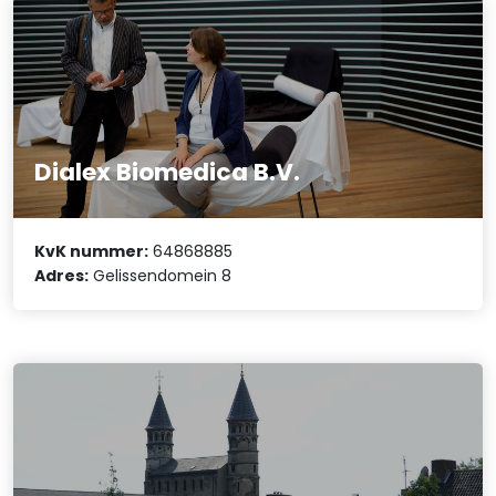
Dialex Biomedica B.V.
KvK nummer:
64868885
Adres:
Gelissendomein 8