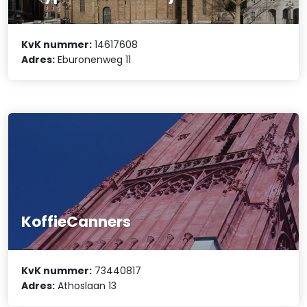
KvK nummer:
14617608
Adres:
Eburonenweg 11
KoffieCanners
KvK nummer:
73440817
Adres:
Athoslaan 13