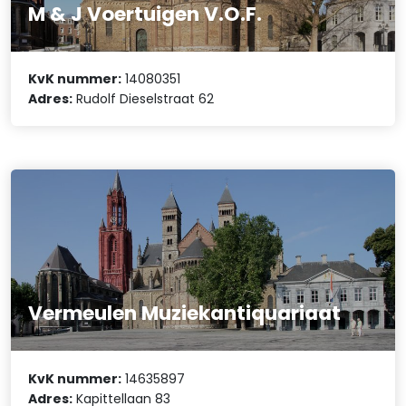
M & J Voertuigen V.O.F.
KvK nummer:
14080351
Adres:
Rudolf Dieselstraat 62
Vermeulen Muziekantiquariaat
KvK nummer:
14635897
Adres:
Kapittellaan 83