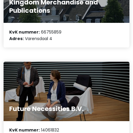
Kingdom Merchandise and
Publications
KvK nummer:
66755859
Adres:
Varensdaal 4
Future Necessities B.V.
KvK nummer:
14061832