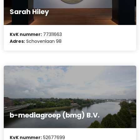
Sarah Hiley
KvK nummer:
77311663
Adres:
Schovenlaan 98
b-mediagroep (bmg) B.V.
KvK nummer:
52677699