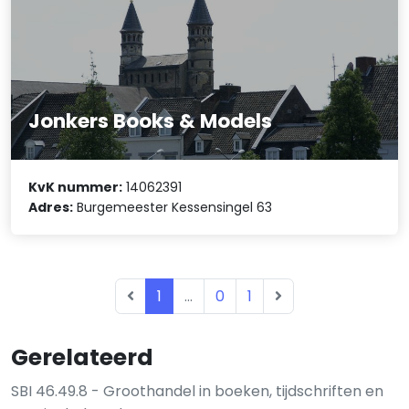
Jonkers Books & Models
KvK nummer:
14062391
Adres:
Burgemeester Kessensingel 63
1
...
0
1
Gerelateerd
SBI 46.49.8 - Groothandel in boeken, tijdschriften en