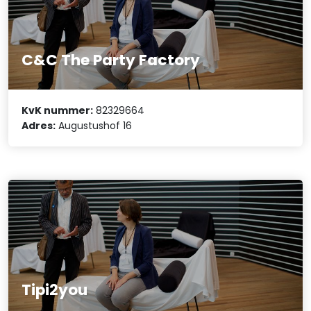
C&C The Party Factory
KvK nummer:
82329664
Adres:
Augustushof 16
Tipi2you