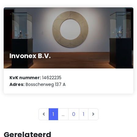
Invonex B.V.
KvK nummer:
14622235
Adres:
Bosscherweg 137 A
1
...
0
1
Gerelateerd