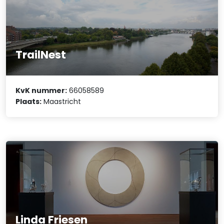
TrailNest
KvK nummer:
66058589
Plaats:
Maastricht
Linda Friesen