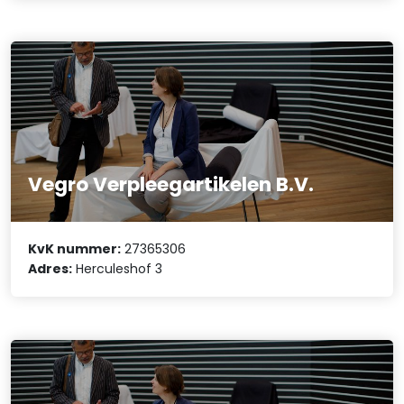
Vegro Verpleegartikelen B.V.
KvK nummer:
27365306
Adres:
Herculeshof 3