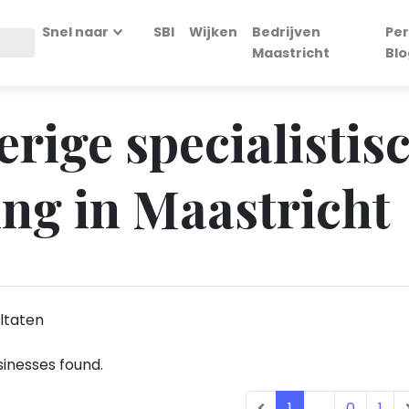
Snel naar
SBI
Wijken
Bedrijven
Per
Maastricht
Blo
erige specialistis
ing in Maastricht
ltaten
inesses found.
1
...
0
1