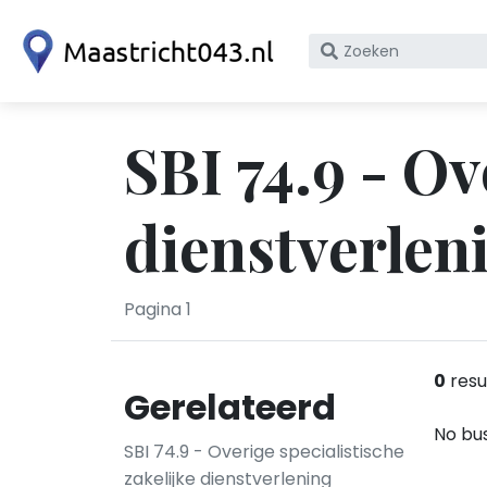
Zoek
op
bedrijfsnaam
of
SBI 74.9 - Ov
KvK
nummer
dienstverlen
Pagina 1
0
resu
Gerelateerd
No bus
SBI 74.9 - Overige specialistische
zakelijke dienstverlening