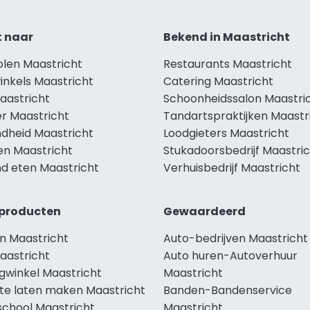
t naar
Bekend in Maastricht
olen Maastricht
Restaurants Maastricht
inkels Maastricht
Catering Maastricht
aastricht
Schoonheidssalon Maastri
r Maastricht
Tandartspraktijken Maastr
dheid Maastricht
Loodgieters Maastricht
en Maastricht
Stukadoorsbedrijf Maastri
d eten Maastricht
Verhuisbedrijf Maastricht
producten
Gewaardeerd
n Maastricht
Auto-bedrijven Maastricht
aastricht
Auto huren-Autoverhuur
gwinkel Maastricht
Maastricht
te laten maken Maastricht
Banden-Bandenservice
school Maastricht
Maastricht