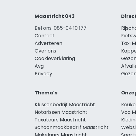
Maastricht 043
Direc
Bel ons: 085-04 10 177
Rijsch
Contact
Fietsw
Adverteren
Taxi M
Over ons
Kappe
Cookieverklaring
Gezon
Avg
Afvall
Privacy
Gezon
Thema’s
Onze 
Klussenbedrijf Maastricht
Keuke
Notarissen Maastricht
Vca M
Taxateurs Maastricht
Kledin
Schoonmaakbedrijf Maastricht
Websi
Makelaars Maastricht
Sport