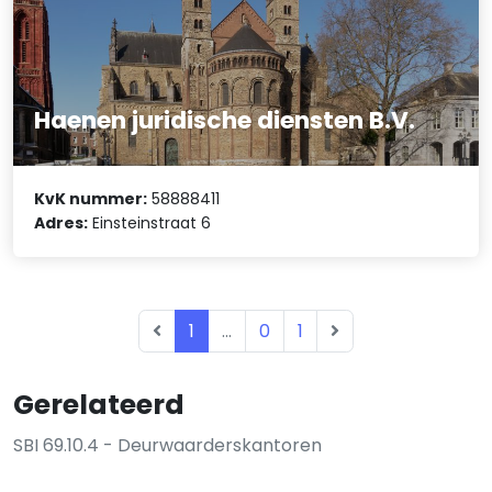
Haenen juridische diensten B.V.
KvK nummer:
58888411
Adres:
Einsteinstraat 6
1
...
0
1
Gerelateerd
SBI 69.10.4 - Deurwaarderskantoren