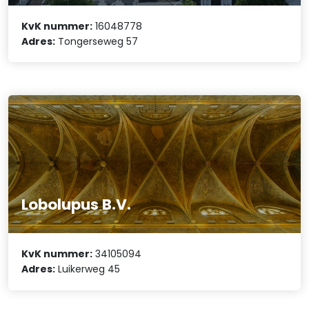
KvK nummer:
16048778
Adres:
Tongerseweg 57
Lobolupus B.V.
KvK nummer:
34105094
Adres:
Luikerweg 45