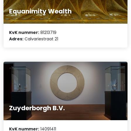
Equanimity Wealth
KvK nummer:
81213719
Adres:
Calvariestraat 21
Zuyderborgh B.V.
KvK nummer:
14091411