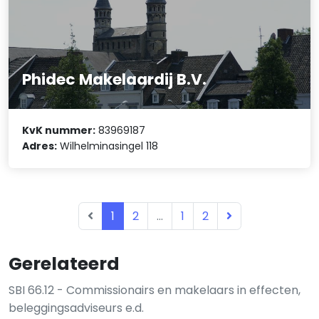
Phidec Makelaardij B.V.
KvK nummer:
83969187
Adres:
Wilhelminasingel 118
1
2
...
1
2
Gerelateerd
SBI 66.12 - Commissionairs en makelaars in effecten,
beleggingsadviseurs e.d.