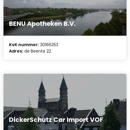
BENU Apotheken B.V.
KvK nummer:
30166253
Adres:
de Beente 22
DickerSchutz Car Import VOF