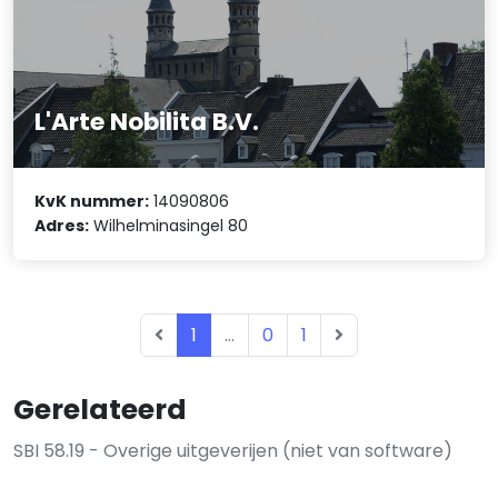
L'Arte Nobilita B.V.
KvK nummer:
14090806
Adres:
Wilhelminasingel 80
1
...
0
1
Gerelateerd
SBI 58.19 - Overige uitgeverijen (niet van software)