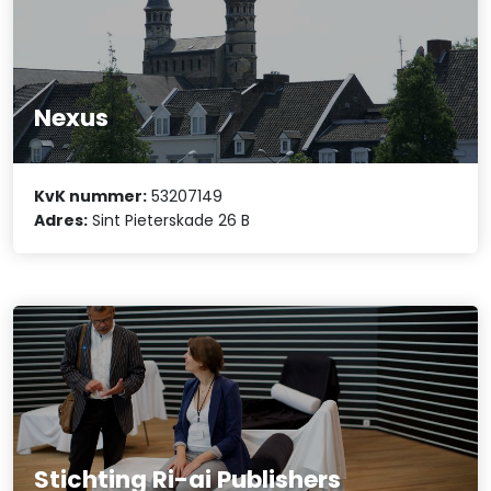
Nexus
KvK nummer:
53207149
Adres:
Sint Pieterskade 26 B
Stichting Ri-ai Publishers