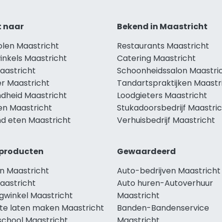
t naar
Bekend in Maastricht
olen Maastricht
Restaurants Maastricht
inkels Maastricht
Catering Maastricht
aastricht
Schoonheidssalon Maastri
r Maastricht
Tandartspraktijken Maastr
dheid Maastricht
Loodgieters Maastricht
en Maastricht
Stukadoorsbedrijf Maastri
d eten Maastricht
Verhuisbedrijf Maastricht
producten
Gewaardeerd
n Maastricht
Auto-bedrijven Maastricht
aastricht
Auto huren-Autoverhuur
gwinkel Maastricht
Maastricht
te laten maken Maastricht
Banden-Bandenservice
school Maastricht
Maastricht