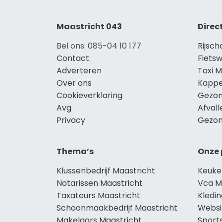
Maastricht 043
Direc
Bel ons: 085-04 10 177
Rijsch
Contact
Fietsw
Adverteren
Taxi M
Over ons
Kappe
Cookieverklaring
Gezon
Avg
Afvall
Privacy
Gezon
Thema’s
Onze 
Klussenbedrijf Maastricht
Keuke
Notarissen Maastricht
Vca M
Taxateurs Maastricht
Kledin
Schoonmaakbedrijf Maastricht
Websi
Makelaars Maastricht
Sport