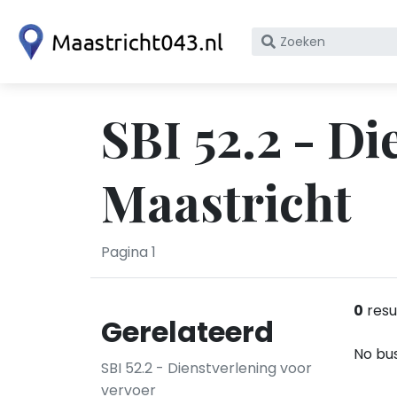
Zoek
op
bedrijfsnaam
of
SBI 52.2 - Di
KvK
nummer
Maastricht
Pagina 1
0
resu
Gerelateerd
No bus
SBI 52.2 - Dienstverlening voor
vervoer