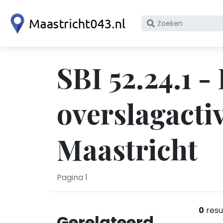
Zoek
op
bedrijfsnaam
of
SBI 52.24.1 -
KvK
nummer
overslagactiv
Maastricht
Pagina 1
0
resu
Gerelateerd