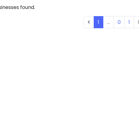
inesses found.
1
...
0
1