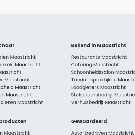
t naar
Bekend in Maastricht
olen Maastricht
Restaurants Maastricht
inkels Maastricht
Catering Maastricht
aastricht
Schoonheidssalon Maastri
r Maastricht
Tandartspraktijken Maastr
dheid Maastricht
Loodgieters Maastricht
en Maastricht
Stukadoorsbedrijf Maastri
d eten Maastricht
Verhuisbedrijf Maastricht
producten
Gewaardeerd
n Maastricht
Auto-bedrijven Maastricht