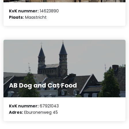
KvK nummer:
14623890
Plaats:
Maastricht
AB Dog and Cat Food
KvK nummer:
67921043
Adres:
Eburonenweg 45