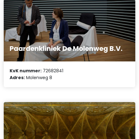
Paardenkliniek De Molenweg B.V.
KvK nummer:
72682841
Adres:
Molenweg 8