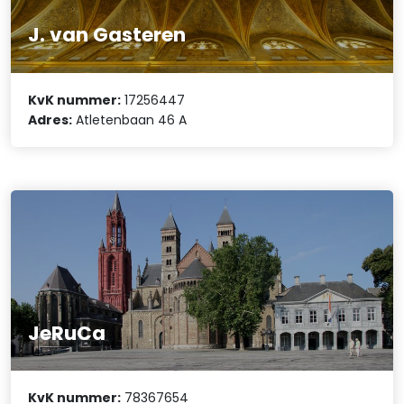
J. van Gasteren
KvK nummer:
17256447
Adres:
Atletenbaan 46 A
JeRuCa
KvK nummer:
78367654