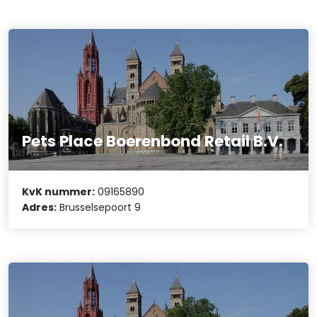
Pets Place Boerenbond Retail B.V.
KvK nummer:
09165890
Adres:
Brusselsepoort 9