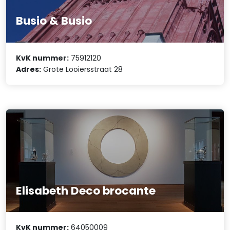
Busio & Busio
KvK nummer:
75912120
Adres:
Grote Looiersstraat 28
Elisabeth Deco brocante
KvK nummer:
64050009