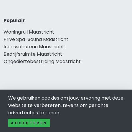
Populair
Woningruil Maastricht
Prive Spa-Sauna Maastricht
Incassobureau Maastricht
Bedrijfsruimte Maastricht
Ongediertebestrijding Maastricht
We gebruiken cookies om jouw ervaring met deze
website te verbeteren, tevens om gerichte
advertenties te tonen.
© 2019 - 2026 Realisatie en SEO door
SEO-bureau
Lion
ACCEPTEREN
Internet. Betaal alleen voor bewezen resultaten?
SEO