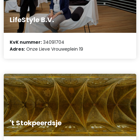
LifeStyle B.V.
KvK nummer:
34091704
Adres:
Onze Lieve Vrouweplein 19
't Stokpeerdsje