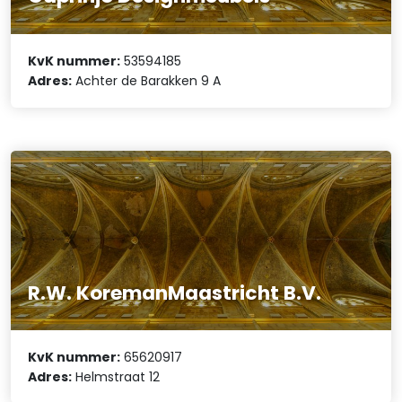
KvK nummer:
53594185
Adres:
Achter de Barakken 9 A
R.W. KoremanMaastricht B.V.
KvK nummer:
65620917
Adres:
Helmstraat 12