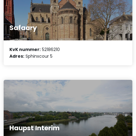
Safaary
KvK nummer:
52186210
Adres:
Sphinxcour 5
Haupst Interim