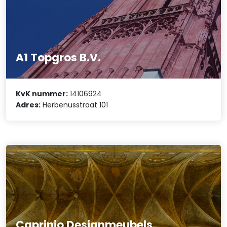
A1 Topgros B.V.
KvK nummer:
14106924
Adres:
Herbenusstraat 101
Caprinjo Designmeubels