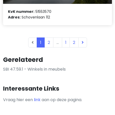
KvK nummer:
51553570
Adres:
Schovenlaan 112
1
2
...
1
2
Gerelateerd
SBI 47.59.1 - Winkels in meubels
Interessante Links
Vraag hier een
link
aan op deze pagina.