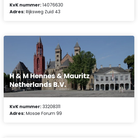
KvK nummer:
14076630
Adres:
Rijksweg Zuid 43
H & M Hennes & Mauritz
Netherlands B.V.
KvK nummer:
33208311
Adres:
Mosae Forum 99