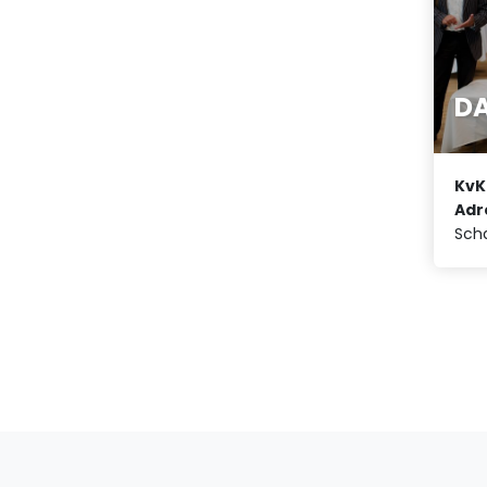
D
KvK
Adr
Scha