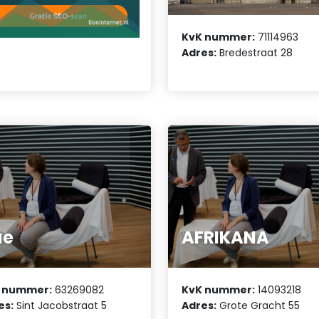
KvK nummer:
71114963
Adres:
Bredestraat 28
ae
AFRIKANA
 nummer:
63269082
KvK nummer:
14093218
es:
Sint Jacobstraat 5
Adres:
Grote Gracht 55