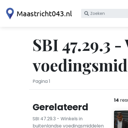
Zoek
op
bedrijfsnaam
of
SBI 47.29.3 -
KvK
nummer
voedingsmidd
Pagina 1
14
res
Gerelateerd
SBI 47.29.3 - Winkels in
buitenlandse voedingsmiddelen