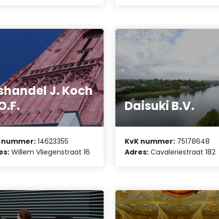
shandel J. Koch
O.F.
Daisuki B.V.
 nummer:
14623355
KvK nummer:
75178648
es:
Willem Vliegenstraat 16
Adres:
Cavaleriestraat 182