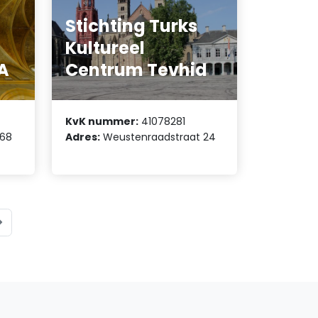
Stichting Turks
Kultureel
A
Centrum Tevhid
KvK nummer:
41078281
 68
Adres:
Weustenraadstraat 24