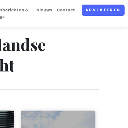
sberichten &
Nieuws
Contact
ADVERTEREN
gs
nlandse
ht