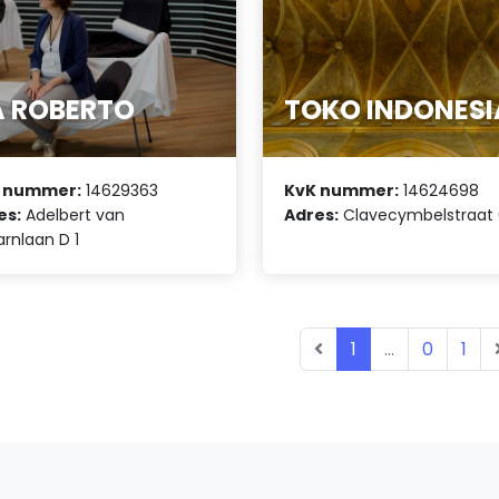
A ROBERTO
TOKO INDONESI
 nummer:
14629363
KvK nummer:
14624698
es:
Adelbert van
Adres:
Clavecymbelstraat
rnlaan D 1
1
...
0
1