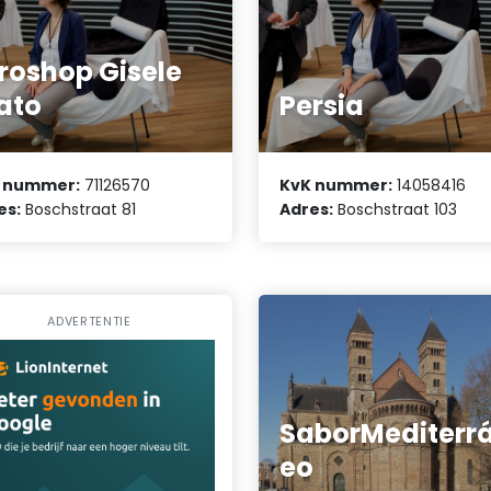
roshop Gisele
ato
Persia
 nummer:
71126570
KvK nummer:
14058416
es:
Boschstraat 81
Adres:
Boschstraat 103
ADVERTENTIE
SaborMediterr
eo