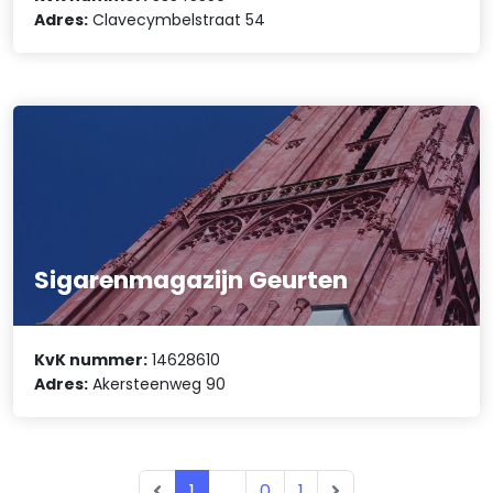
Adres:
Clavecymbelstraat 54
Sigarenmagazijn Geurten
KvK nummer:
14628610
Adres:
Akersteenweg 90
1
...
0
1