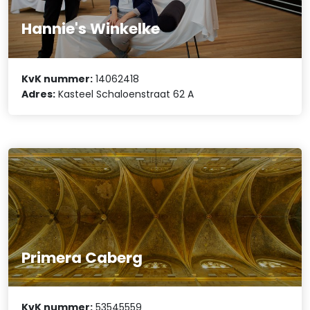
Hannie's Winkelke
KvK nummer:
14062418
Adres:
Kasteel Schaloenstraat 62 A
Primera Caberg
KvK nummer:
53545559