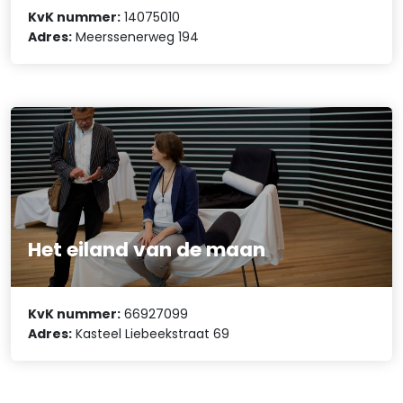
KvK nummer:
14075010
Adres:
Meerssenerweg 194
Het eiland van de maan
KvK nummer:
66927099
Adres:
Kasteel Liebeekstraat 69