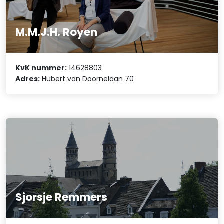
M.M.J.H. Royen
KvK nummer:
14628803
Adres:
Hubert van Doornelaan 70
Sjorsje Remmers