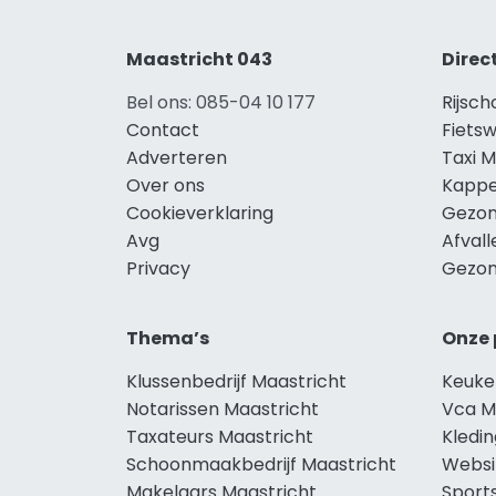
Maastricht 043
Direc
Bel ons: 085-04 10 177
Rijsch
Contact
Fietsw
Adverteren
Taxi M
Over ons
Kappe
Cookieverklaring
Gezon
Avg
Afvall
Privacy
Gezon
Thema’s
Onze 
Klussenbedrijf Maastricht
Keuke
Notarissen Maastricht
Vca M
Taxateurs Maastricht
Kledin
Schoonmaakbedrijf Maastricht
Websi
Makelaars Maastricht
Sport