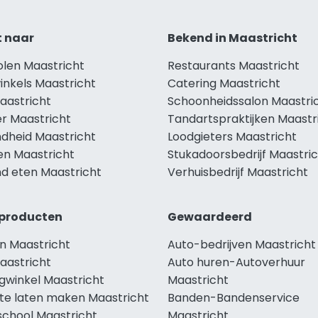
t naar
Bekend in Maastricht
olen Maastricht
Restaurants Maastricht
inkels Maastricht
Catering Maastricht
aastricht
Schoonheidssalon Maastri
r Maastricht
Tandartspraktijken Maastr
dheid Maastricht
Loodgieters Maastricht
en Maastricht
Stukadoorsbedrijf Maastri
d eten Maastricht
Verhuisbedrijf Maastricht
producten
Gewaardeerd
n Maastricht
Auto-bedrijven Maastricht
aastricht
Auto huren-Autoverhuur
gwinkel Maastricht
Maastricht
te laten maken Maastricht
Banden-Bandenservice
school Maastricht
Maastricht