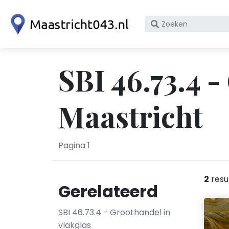
Zoek
op
bedrijfsnaam
of
SBI 46.73.4 -
KvK
nummer
Maastricht
Pagina 1
2
resu
Gerelateerd
SBI 46.73.4 - Groothandel in
vlakglas