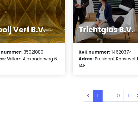
oij Verf B.V.
Trichtglas B.V.
 nummer:
35021889
KvK nummer:
14620374
es:
Willem Alexanderweg 6
Adres:
President Roosevelt
148
1
...
0
1