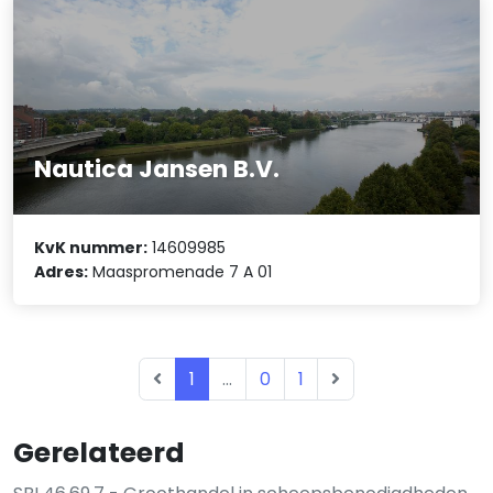
Nautica Jansen B.V.
KvK nummer:
14609985
Adres:
Maaspromenade 7 A 01
1
...
0
1
Gerelateerd