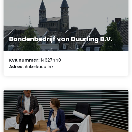
Bandenbedrijf van Duurling B.V.
KvK nummer:
14627440
Adres:
Ankerkade 157