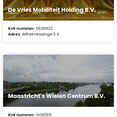
De Vries Mobiliteit Holding B.V.
KvK nummer:
56210922
Adres:
Wilhelminasingel 5 A
Maastricht's Wielen Centrum B.V.
KvK nummer:
14062515