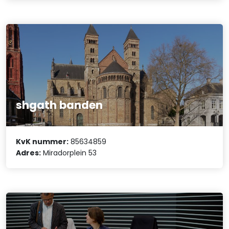
shgath banden
KvK nummer:
85634859
Adres:
Miradorplein 53