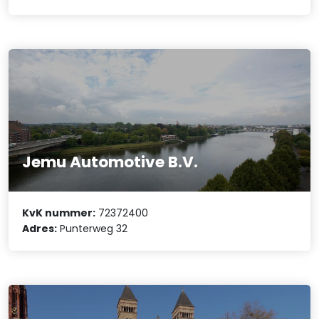
Jemu Automotive B.V.
KvK nummer:
72372400
Adres:
Punterweg 32