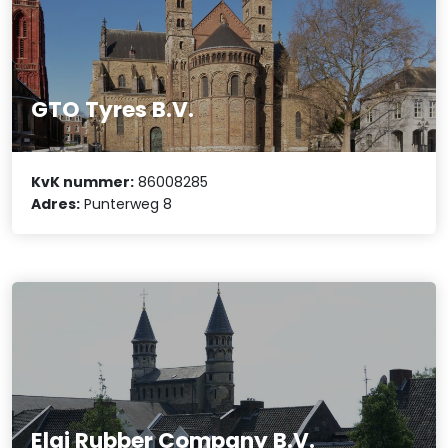
GTO Tyres B.V.
KvK nummer:
86008285
Adres:
Punterweg 8
Elgi Rubber Company B.V.