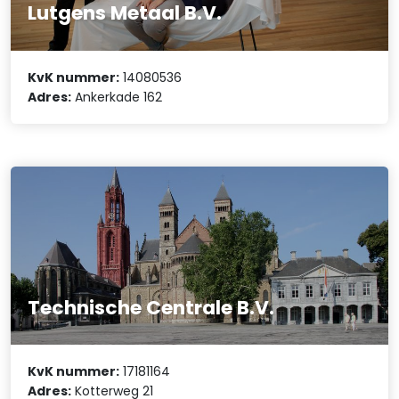
Lutgens Metaal B.V.
KvK nummer:
14080536
Adres:
Ankerkade 162
Technische Centrale B.V.
KvK nummer:
17181164
Adres:
Kotterweg 21