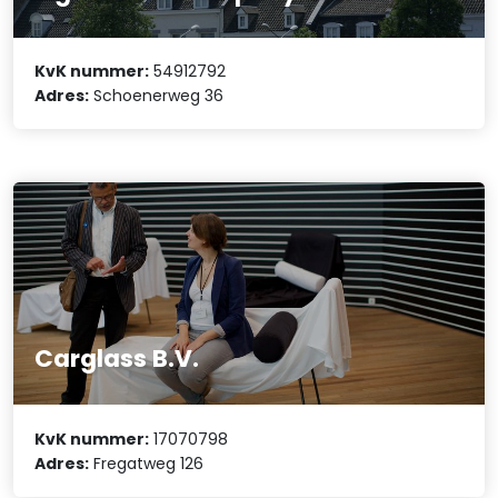
KvK nummer:
54912792
Adres:
Schoenerweg 36
Carglass B.V.
KvK nummer:
17070798
Adres:
Fregatweg 126