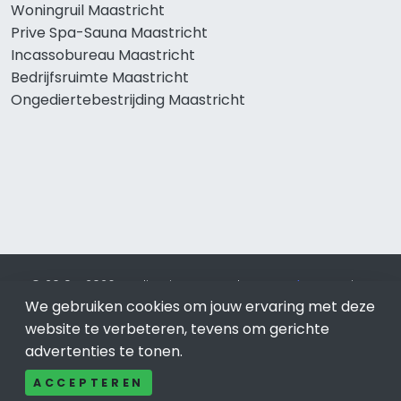
Woningruil Maastricht
Prive Spa-Sauna Maastricht
Incassobureau Maastricht
Bedrijfsruimte Maastricht
Ongediertebestrijding Maastricht
© 2019 - 2026 Realisatie en SEO door
SEO-bureau
Lion
Internet. Betaal alleen voor bewezen resultaten?
SEO
We gebruiken cookies om jouw ervaring met deze
optimalisatie No Cure No Pay
.
Maastricht
is onderdeel van
website te verbeteren, tevens om gerichte
Lion Internet.
advertenties te tonen.
Beeldcredits
ACCEPTEREN