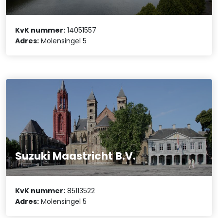
KvK nummer:
14051557
Adres:
Molensingel 5
Suzuki Maastricht B.V.
KvK nummer:
85113522
Adres:
Molensingel 5