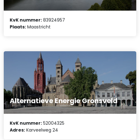
KvK nummer:
83924957
Plaats:
Maastricht
Alternatieve Energie Gronsveld
KvK nummer:
52004325
Adres:
Karveelweg 24