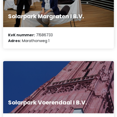
Solarpark Margraten I B.V.
KvK nummer:
71586733
Adres:
Marathonweg 1
Solarpark Voerendaal I B.V.