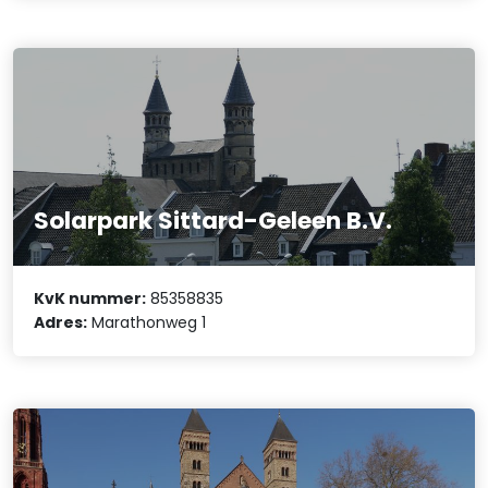
Solarpark Sittard-Geleen B.V.
KvK nummer:
85358835
Adres:
Marathonweg 1