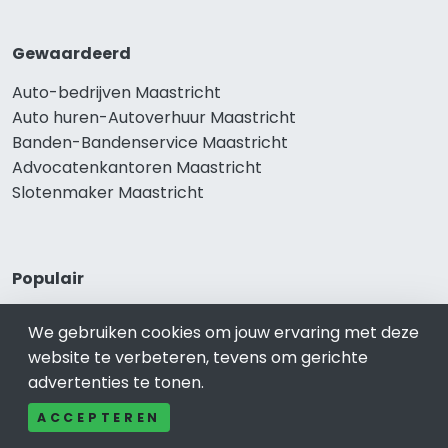
Gewaardeerd
Auto-bedrijven Maastricht
Auto huren-Autoverhuur Maastricht
Banden-Bandenservice Maastricht
Advocatenkantoren Maastricht
Slotenmaker Maastricht
Populair
Woningruil Maastricht
We gebruiken cookies om jouw ervaring met deze
Prive Spa-Sauna Maastricht
website te verbeteren, tevens om gerichte
Incassobureau Maastricht
advertenties te tonen.
Bedrijfsruimte Maastricht
Ongediertebestrijding Maastricht
ACCEPTEREN