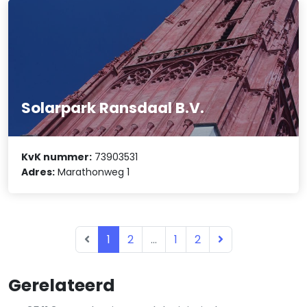
Solarpark Ransdaal B.V.
KvK nummer:
73903531
Adres:
Marathonweg 1
1
2
...
1
2
Gerelateerd